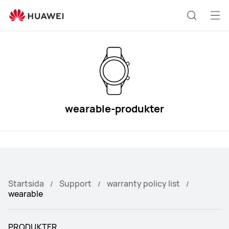
wearable
Öp
Sök
me
wearable-produkter
Startsida
Support
warranty policy list
wearable
PRODUKTER