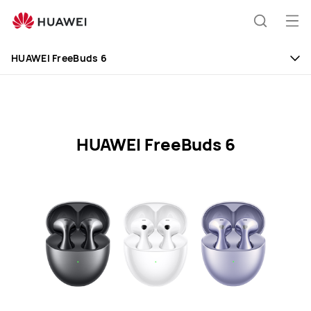
HUAWEI
FreeBuds
Odp
Išči
6
men
Specification
HUAWEI FreeBuds 6
HUAWEI FreeBuds 6