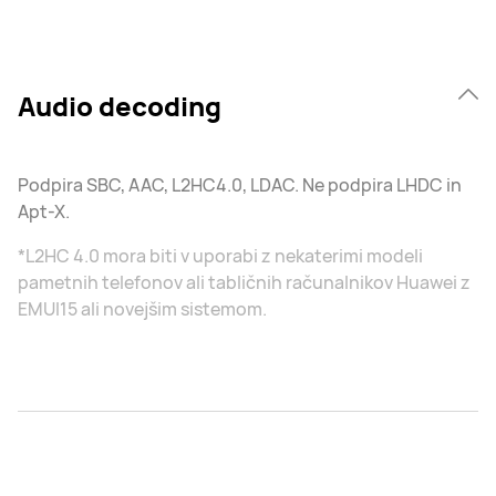
Audio decoding
Podpira SBC, AAC, L2HC4.0, LDAC. Ne podpira LHDC in
Apt-X.
*L2HC 4.0 mora biti v uporabi z nekaterimi modeli
pametnih telefonov ali tabličnih računalnikov Huawei z
EMUI15 ali novejšim sistemom.