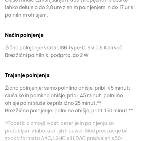
lahko delujejo do 2,8 ure z enim polnjenjem in do 17 ur s
polnilnim ohišjem.
Način polnjenja
Žično polnjenje: vrata USB Type-C, 5 V 0,5 A ali več
Brezžični polnilnik: podprto, do 2 W
Trajanje polnjenja
Žično polnjenje: samo polnilno ohišje, pribl. 45 minut;
slušalke in polnilno ohišje, pribl. 45 minut; polnilno
ohišje polni slušalke približno 25 minut.**
Brezžično polnjenje: polnilno ohišje, pribl. 150 minut.**
*Podatki o zmogljivosti baterije in polnjenju so
pridobljeni v laboratorijih Huawei. Med preskusi je bil
zvok v formatu AAC, L2HC ali LDAC predvajan s 50-