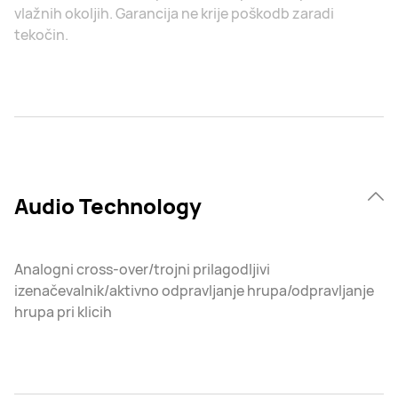
vlažnih okoljih. Garancija ne krije poškodb zaradi
tekočin.
Audio Technology
Analogni cross-over/trojni prilagodljivi
izenačevalnik/aktivno odpravljanje hrupa/odpravljanje
hrupa pri klicih