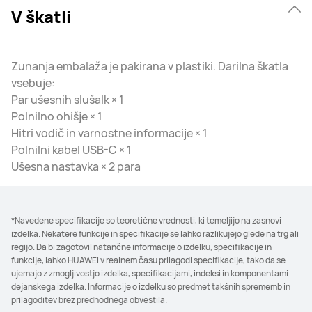
V škatli
Zunanja embalaža je pakirana v plastiki. Darilna škatla
vsebuje:
Par ušesnih slušalk × 1
Polnilno ohišje × 1
Hitri vodič in varnostne informacije × 1
Polnilni kabel USB-C × 1
Ušesna nastavka × 2 para
*Navedene specifikacije so teoretične vrednosti, ki temeljijo na zasnovi
izdelka. Nekatere funkcije in specifikacije se lahko razlikujejo glede na trg ali
regijo. Da bi zagotovil natančne informacije o izdelku, specifikacije in
funkcije, lahko HUAWEI v realnem času prilagodi specifikacije, tako da se
ujemajo z zmogljivostjo izdelka, specifikacijami, indeksi in komponentami
dejanskega izdelka. Informacije o izdelku so predmet takšnih sprememb in
prilagoditev brez predhodnega obvestila.