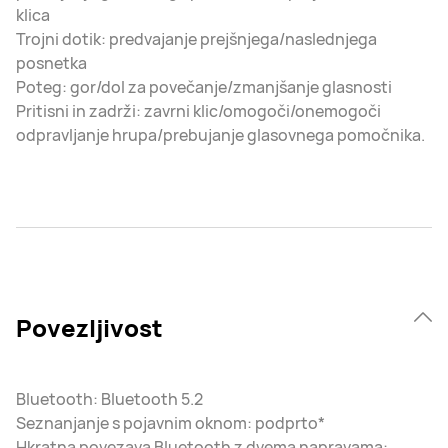
klica
Trojni dotik: predvajanje prejšnjega/naslednjega
posnetka
Poteg: gor/dol za povečanje/zmanjšanje glasnosti
Pritisni in zadrži: zavrni klic/omogoči/onemogoči
odpravljanje hrupa/prebujanje glasovnega pomočnika.
Povezljivost
Bluetooth: Bluetooth 5.2
Seznanjanje s pojavnim oknom: podprto*
Hkratna povezava Bluetooth z dvema napravama: