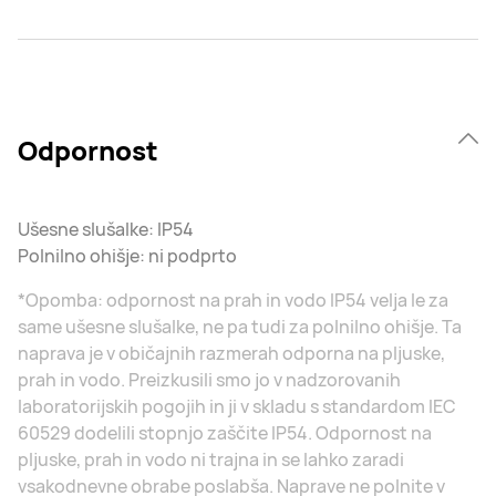
Odpornost
Ušesne slušalke: IP54
Polnilno ohišje: ni podprto
*Opomba: odpornost na prah in vodo IP54 velja le za
same ušesne slušalke, ne pa tudi za polnilno ohišje. Ta
naprava je v običajnih razmerah odporna na pljuske,
prah in vodo. Preizkusili smo jo v nadzorovanih
laboratorijskih pogojih in ji v skladu s standardom IEC
60529 dodelili stopnjo zaščite IP54. Odpornost na
pljuske, prah in vodo ni trajna in se lahko zaradi
vsakodnevne obrabe poslabša. Naprave ne polnite v