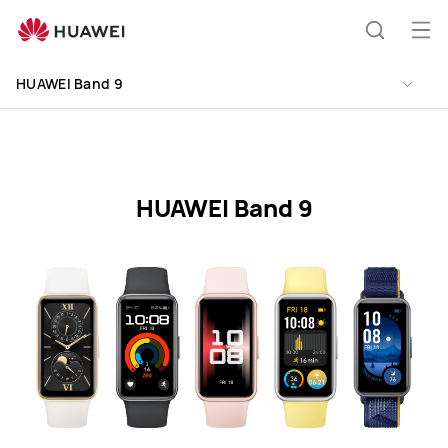
HUAWEI
Band
Odp
Išči
9
men
Specification
HUAWEI Band 9
HUAWEI Band 9