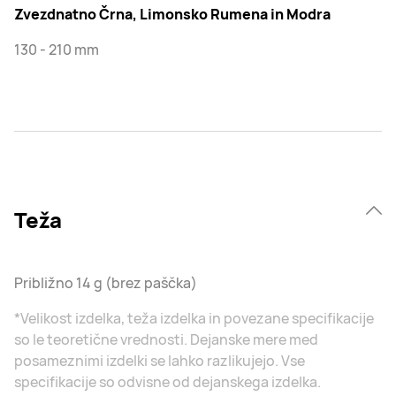
Zvezdnatno Črna, Limonsko Rumena in Modra
130 - 210 mm
Teža
Približno 14 g (brez paščka)
*Velikost izdelka, teža izdelka in povezane specifikacije
so le teoretične vrednosti. Dejanske mere med
posameznimi izdelki se lahko razlikujejo. Vse
specifikacije so odvisne od dejanskega izdelka.