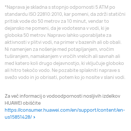
*Naprava je skladna s stopnjo odpornosti 5 ATM po
standardu ISO 22810:2010, kar pomeni, da zdrži statični
pritisk vode do 50 metrov za 10 minut, vendar to
dejansko ne pomeni, da je vodotesna v vodi, ki je
globoka 50 metrov. Napravo lahko uporabljate za
aktivnosti v plitvi vodi, na primer v bazenih ali ob obali.
Ni namenjen za nošenje med potapljanjem, vročim
tuširanjem, namakanjem v vročih vrelcih ali savnah ali
med katero koli drugo dejavnostjo, ki vključuje globoko
ali hitro tekočo vodo. Ne pozabite splakniti naprave s
svežo vodo in jo obrisati, potem ko jo nosite v slani vodi.
Za več informacij o vodoodpornosti nosljivih izdelkov
HUAWEI obiščite
https://consumer.huawei.com/en/support/content/en-
us15851428/