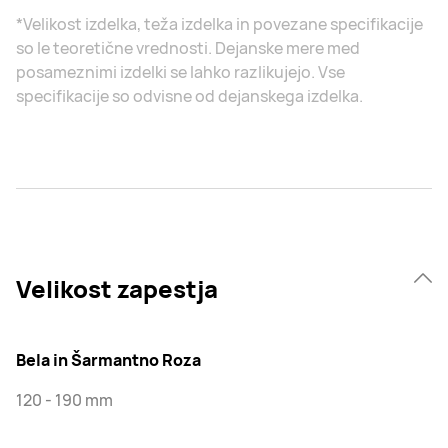
*Velikost izdelka, teža izdelka in povezane specifikacije
so le teoretične vrednosti. Dejanske mere med
posameznimi izdelki se lahko razlikujejo. Vse
specifikacije so odvisne od dejanskega izdelka.
Velikost zapestja
Bela in Šarmantno Roza
120 - 190 mm