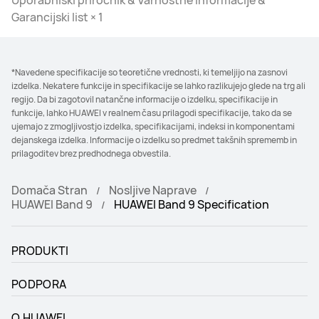
Uporabniški priročnik & Varnostne informacije &
Garancijski list × 1
*Navedene specifikacije so teoretične vrednosti, ki temeljijo na zasnovi
izdelka. Nekatere funkcije in specifikacije se lahko razlikujejo glede na trg ali
regijo. Da bi zagotovil natančne informacije o izdelku, specifikacije in
funkcije, lahko HUAWEI v realnem času prilagodi specifikacije, tako da se
ujemajo z zmogljivostjo izdelka, specifikacijami, indeksi in komponentami
dejanskega izdelka. Informacije o izdelku so predmet takšnih sprememb in
prilagoditev brez predhodnega obvestila.
Domača Stran
Nosljive Naprave
HUAWEI Band 9
HUAWEI Band 9 Specification
PRODUKTI
PODPORA
O HUAWEI