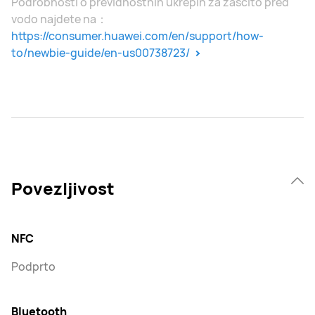
Podrobnosti o previdnostnih ukrepih za zaščito pred
vodo najdete na：
https://consumer.huawei.com/en/support/how-
to/newbie-guide/en-us00738723/
Povezljivost
NFC
Podprto
Bluetooth