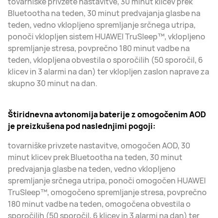
tovarniške privzete nastavitve, 30 minut klicev prek
Bluetootha na teden, 30 minut predvajanja glasbe na
teden, vedno vklopljeno spremljanje srčnega utripa,
ponoči vklopljen sistem HUAWEI TruSleep™, vklopljeno
spremljanje stresa, povprečno 180 minut vadbe na
teden, vklopljena obvestila o sporočilih (50 sporočil, 6
klicev in 3 alarmi na dan) ter vklopljen zaslon naprave za
skupno 30 minut na dan.
Štiridnevna avtonomija baterije z omogočenim AOD
je preizkušena pod naslednjimi pogoji:
tovarniške privzete nastavitve, omogočen AOD, 30
minut klicev prek Bluetootha na teden, 30 minut
predvajanja glasbe na teden, vedno vklopljeno
spremljanje srčnega utripa, ponoči omogočen HUAWEI
TruSleep™, omogočeno spremljanje stresa, povprečno
180 minut vadbe na teden, omogočena obvestila o
sporočilih (50 sporočil, 6 klicev in 3 alarmi na dan) ter