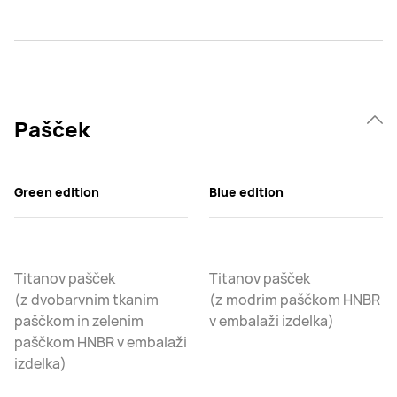
Pašček
Green edition
Blue edition
Titanov pašček
Titanov pašček
(z dvobarvnim tkanim
(z modrim paščkom HNBR
paščkom in zelenim
v embalaži izdelka)
paščkom HNBR v embalaži
izdelka)