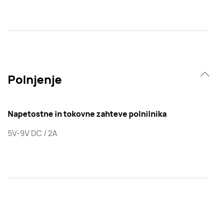
Polnjenje
Napetostne in tokovne zahteve polnilnika
5V-9V DC / 2A