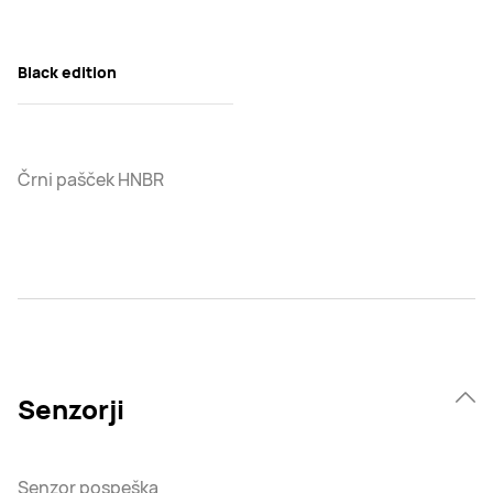
Black edition
Črni pašček HNBR
Senzorji
Senzor pospeška