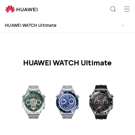
HUAWEI
WATCH
Odp
Išči
Ultimate
men
Specification
HUAWEI WATCH Ultimate
HUAWEI WATCH Ultimate