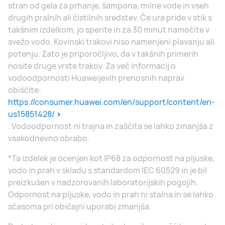
stran od gela za prhanje, šampona, milne vode in vseh
drugih pralnih ali čistilnih sredstev. Če ura pride v stik s
takšnim izdelkom, jo sperite in za 30 minut namočite v
svežo vodo. Kovinski trakovi niso namenjeni plavanju ali
potenju. Zato je priporočljivo, da v takšnih primerih
nosite druge vrste trakov. Za več informacij o
vodoodpornosti Huaweijevih prenosnih naprav
obiščite:
https://consumer.huawei.com/en/support/content/en-
us15851428/
. Vodoodpornost ni trajna in zaščita se lahko zmanjša z
vsakodnevno obrabo.
*Ta izdelek je ocenjen kot IP68 za odpornost na pljuske,
vodo in prah v skladu s standardom IEC 60529 in je bil
preizkušen v nadzorovanih laboratorijskih pogojih.
Odpornost na pljuske, vodo in prah ni stalna in se lahko
sčasoma pri običajni uporabi zmanjša.