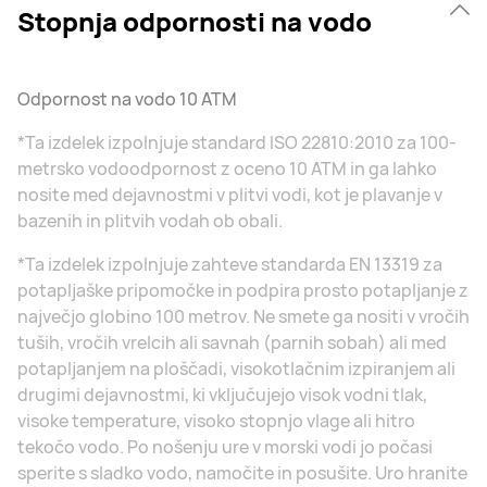
Stopnja odpornosti na vodo
Odpornost na vodo 10 ATM
*Ta izdelek izpolnjuje standard ISO 22810:2010 za 100-
metrsko vodoodpornost z oceno 10 ATM in ga lahko
nosite med dejavnostmi v plitvi vodi, kot je plavanje v
bazenih in plitvih vodah ob obali.
*Ta izdelek izpolnjuje zahteve standarda EN 13319 za
potapljaške pripomočke in podpira prosto potapljanje z
največjo globino 100 metrov. Ne smete ga nositi v vročih
tuših, vročih vrelcih ali savnah (parnih sobah) ali med
potapljanjem na ploščadi, visokotlačnim izpiranjem ali
drugimi dejavnostmi, ki vključujejo visok vodni tlak,
visoke temperature, visoko stopnjo vlage ali hitro
tekočo vodo. Po nošenju ure v morski vodi jo počasi
sperite s sladko vodo, namočite in posušite. Uro hranite