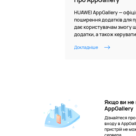
HUAWEI AppGallery — офіц
поширення додатків для п
дає користувачам змогу ш
додатки, а також керувати
Докладніше
Якщо ви не
AppGallery
Дізнайтеся про 
входу в AppGal
пристрій не мо
сервера.