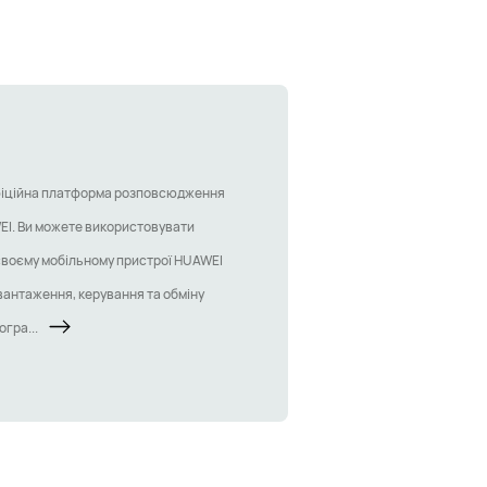
офіційна платформа розповсюдження
I. Ви можете використовувати
 своєму мобільному пристрої HUAWEI
вантаження, керування та обміну
гра...