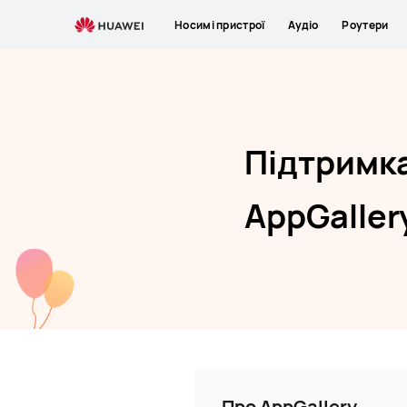
AppGallery
Носимі пристрої
Аудіо
Роутери
Підтримк
AppGaller
Про AppGallery