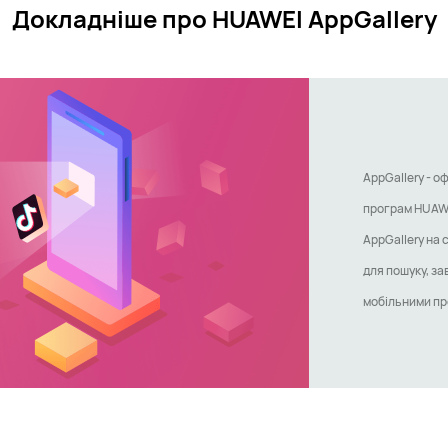
Докладніше про HUAWEI AppGallery
AppGallery - 
програм HUAWE
AppGallery на
для пошуку, за
мобільними про