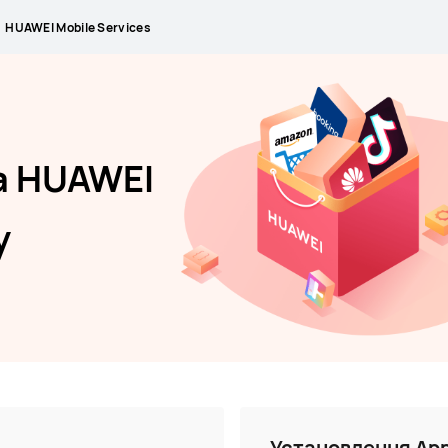
HUAWEI Mobile Services
а HUAWEI
y
Установлення App