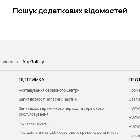
Пошук додаткових відомостей
ervices
AppGallery
ПІДТРИМКА
ПРО 
Розташування сервісного центру
Про н
Запит вартості запасних частин
Стали
Запит щодо гарантійного періоду та сервісного
HUAWE
обслуговування
HUAWE
Політика гарантії
HUAWE
Повідомлення служби сервісного про конфіденційність
Приєд