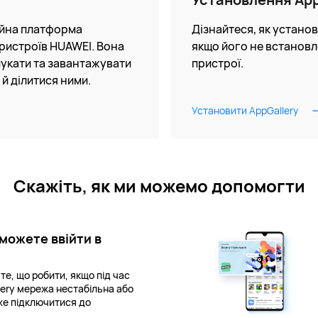
ійна платформа
Дізнайтеся, як установ
ристроїв HUAWEI. Вона
якщо його не встанов
укати та завантажувати
пристрої.
 й ділитися ними.
Установити AppGallery
Скажіть, як ми можемо допомогти
 можете ввійти в
те, що робити, якщо під час
lery мережа нестабільна або
же підключитися до