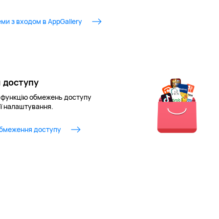
ми з входом в AppGallery
 доступу
о функцію обмежень доступу
 її налаштування.
бмеження доступу