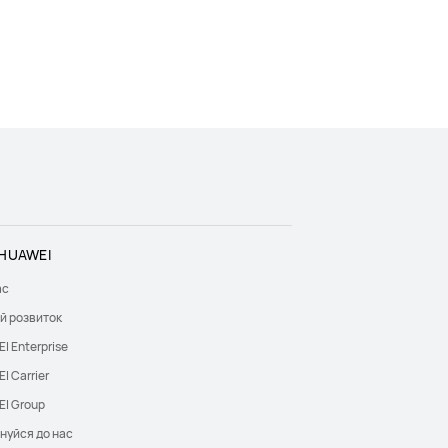
HUAWEI
ас
й розвиток
I Enterprise
I Carrier
I Group
нуйся до нас