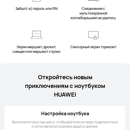
Забыл(-а) пароль или PIN
Соединение с
мультиэкранной
коллаборацией не удалось
Экран мерцает, дрожит,
Сенсорный экран тормозит
смещен или мерцают строки
Откройтесь новым
приключениям с ноутбуком
HUAWEI
Настройка ноутбука
Выполните простые шаги, чтобы войти в систему, подключиться
к сети и включить режим защиты зрения.