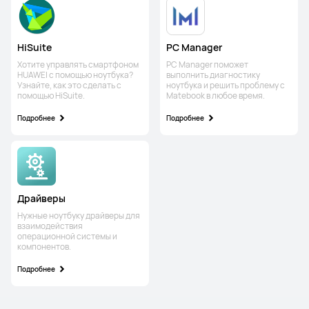
HiSuite
PC Manager
Хотите управлять смартфоном
PC Manager поможет
HUAWEI с помощью ноутбука?
выполнить диагностику
Узнайте, как это сделать с
ноутбука и решить проблему с
помощью HiSuite.
Matebook в любое время.
Подробнее
Подробнее
Драйверы
Нужные ноутбуку драйверы для
взаимодействия
операционной системы и
компонентов.
Подробнее