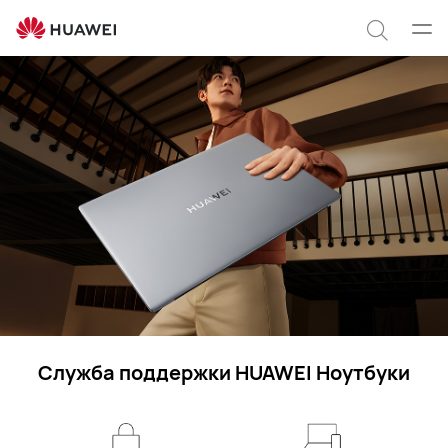
Служба
поддержки
Отк
Поиск
HUAWEI
мен
по
сайту
Служба поддержки HUAWEI Ноутбуки