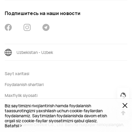
Подпишитесь на наши новости
Uzbekistan - Uzbek
Sayt xaritasi
Foydalanish shartlari
Maxfiylik siyosati
Biz saytimizni rivojlantirish hamda foydalanish
Cookie-fayllar
taassurotingizni yaxshilash uchun cookie-fayllardan
foydalanamiz. Saytimizdan foydalanishda davom etish
orqali siz cookie-fayllar siyosatimizni qabul qilasiz.
©2026 Huawei Device Co., Ltd. Barcha huquqlar himoyalangan.
Batafsil