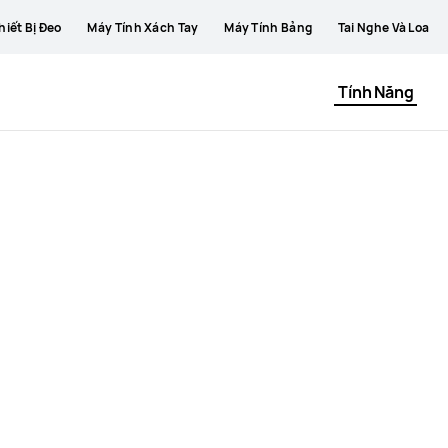
hiết Bị Đeo
Máy Tính Xách Tay
Máy Tính Bảng
Tai Nghe Và Loa
Tính Năng