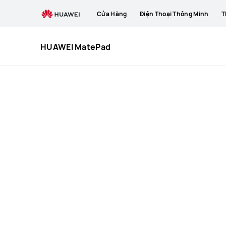
HUAWEI
Cửa Hàng
Điện Thoại Thông Minh
T
MatePad
HUAWEI MatePad