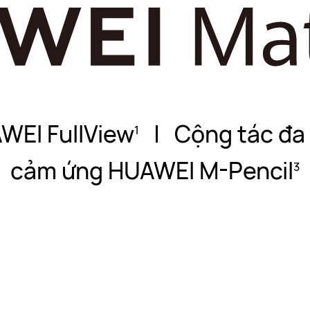
WEI FullView
|
Cộng tác đa
1
cảm ứng HUAWEI M-Pencil
3