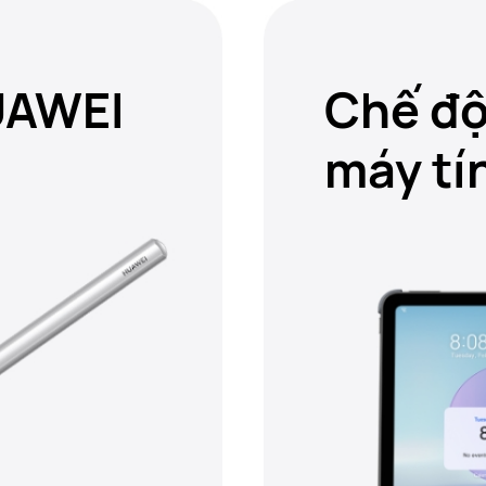
UAWEI
Chế độ
máy tí