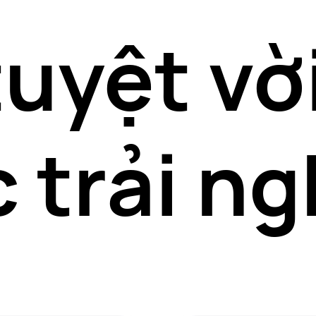
tuyệt vờ
 trải n