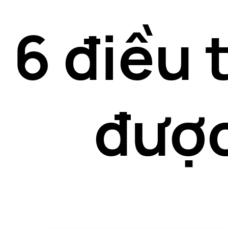
6 điều 
được