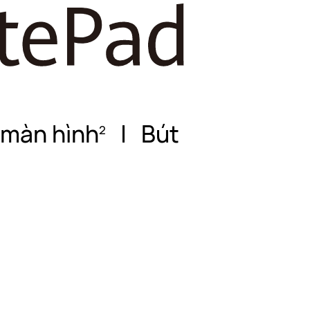
 màn hình
|
Bút
2