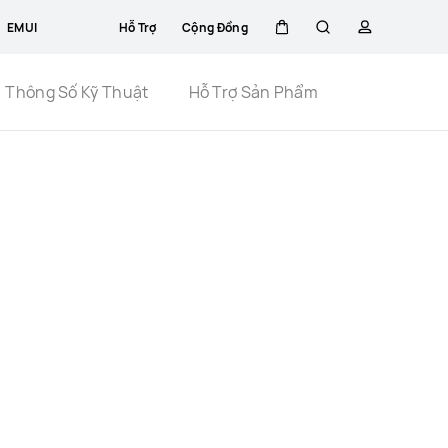
EMUI
Hỗ Trợ
Cộng Đồng
Xe
Tìm
hồ
Close
Thông Số Kỹ Thuật
Hỗ Trợ Sản Phẩm
đẩy
kiếm
sơ