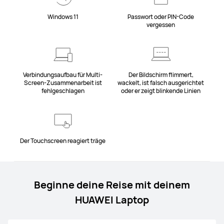
Windows 11
Passwort oder PIN-Code
vergessen
Verbindungsaufbau für Multi-
Der Bildschirm flimmert,
Screen-Zusammenarbeit ist
wackelt, ist falsch ausgerichtet
fehlgeschlagen
oder er zeigt blinkende Linien
Der Touchscreen reagiert träge
Beginne deine Reise mit deinem
HUAWEI Laptop