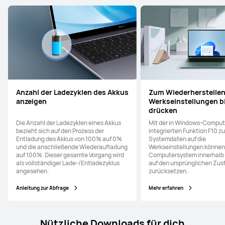
Anzahl der Ladezyklen des Akkus
Zum Wiederherstellen
anzeigen
Werkseinstellungen bi
drücken
Die Anzahl der Ladezyklen eines Akkus
Mit der in Windows-Comput
bezieht sich auf den Prozess der
integrierten Funktion F10 z
Entladung des Akkus von 100% auf 0%
Systemdaten auf die
und die anschließende Wiederaufladung
Werkseinstellungen können 
auf 100%. Dieser gesamte Vorgang wird
Computersystem innerhalb 
als vollständiger Lade-/Entladezyklus
auf den ursprünglichen Zus
angesehen.
zurücksetzen.
Anleitung zur Abfrage
Mehr erfahren
Nützliche Downloads für dich