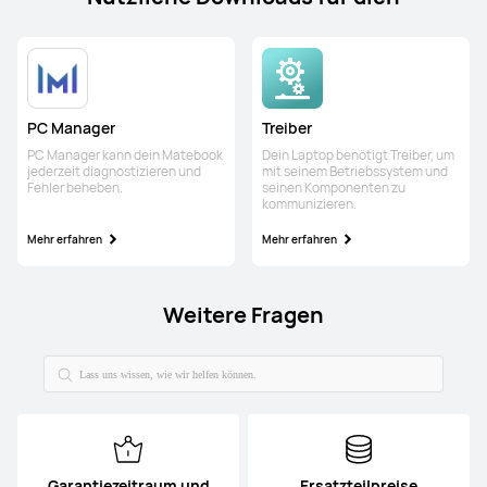
Treiber
PC Manager
Dein Laptop benötigt Treiber, um
PC Manager kann dein Matebook
mit seinem Betriebssystem und
jederzeit diagnostizieren und
seinen Komponenten zu
Fehler beheben.
kommunizieren.
Mehr erfahren
Mehr erfahren
Weitere Fragen
Garantiezeitraum und
Ersatzteilpreise