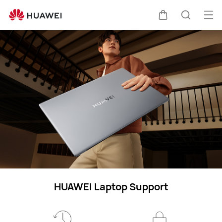
Laptops
Me
Warenkorb
Suche
öff
HUAWEI Laptop Support