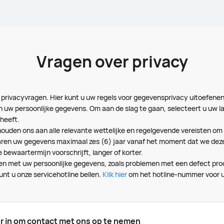
Vragen over privacy
 privacyvragen. Hier kunt u uw regels voor gegevensprivacy uitoefene
n uw persoonlijke gegevens. Om aan de slag te gaan, selecteert u uw l
heeft.
ouden ons aan alle relevante wettelijke en regelgevende vereisten om o
en uw gegevens maximaal zes (6) jaar vanaf het moment dat we deze o
bewaartermijn voorschrijft, langer of korter.
en met uw persoonlijke gegevens, zoals problemen met een defect prod
nt u onze servicehotline bellen.
Klik hier
om het hotline-nummer voor uw
er in om contact met ons op te nemen