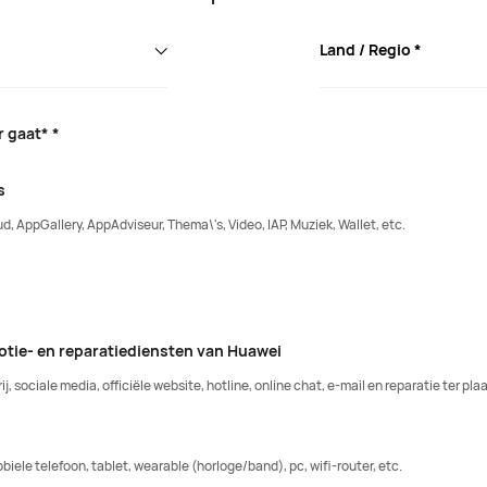
Land / Regio *
 gaat* *
s
, AppGallery, AppAdviseur, Thema\'s, Video, IAP, Muziek, Wallet, etc.
otie- en reparatiediensten van Huawei
, sociale media, officiële website, hotline, online chat, e-mail en reparatie ter plaa
iele telefoon, tablet, wearable (horloge/band), pc, wifi-router, etc.