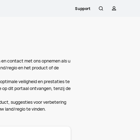
Support
Zoeken
profiel
Close
n en contact met ons opnemen als u
and/regio en het product of de
ptimale veiligheid en prestaties te
p dit portaal ontvangen, tenzij de
uct, suggesties voor verbetering
 land/regio te vinden.