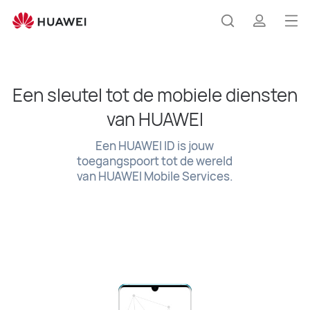
HUAWEI
ID
Op
Zoeken
profiel
me
Clo
Een sleutel tot de mobiele diensten
van HUAWEI
Een HUAWEI ID is jouw
toegangspoort tot de wereld
van HUAWEI Mobile Services.