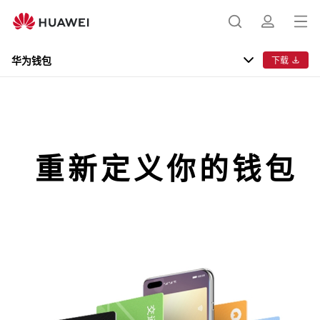
华
打
搜
简
开
为
菜
华为钱包
下载
钱
单
索
介
银行卡
包
Huawei Card
交通卡
重新定义你的钱包
证件
钥匙