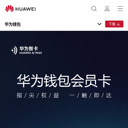
会
打
搜
简
开
员
菜
华为钱包
下载
卡
单
索
介
银行卡
Huawei Card
交通卡
证件
钥匙