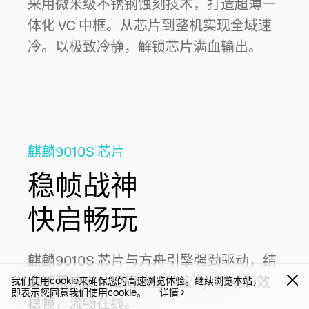
采用微米级不锈钢蚀刻技术，打造超薄一
体化 VC 中框。从芯片到整机实现全域速
冷。以极致冷静，解锁芯片满血
输出。
麒麟9010S 芯片
稳帧战神
快启畅玩
麒麟9010S 芯片与方舟引擎强劲驱动，结
合鸿蒙快启，应用快速响应
；游戏长效
15
我们使用cookie来确保您的高速浏览体验。继续浏览本站，
即表示您同意我们使用cookie。
详情
稳帧，流畅
在线。