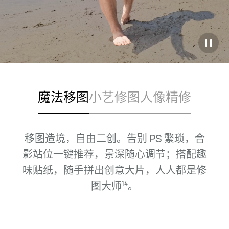
魔法移图
小艺修图
人像精修
移图造境，自由二创。告别 PS 繁琐，合
影站位一键推荐，景深随心调节；
搭配趣
味贴纸，随手拼出创意大片，人人都是修
图
大师
。
14