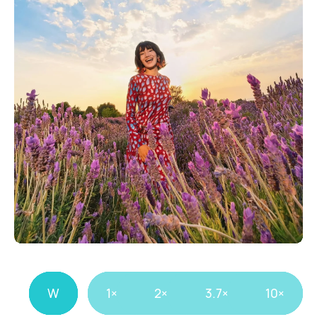
1×
10×
W
1×
2×
3.7×
10×