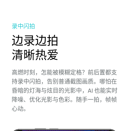
录中闪拍
边录边拍
清晰热爱
高燃时刻，怎能被模糊定格？前后置都支
持录中闪拍，告别普通截图
画质。
哪怕在
昏暗的灯海与炫目的光影中，AI 也能实时
降噪、优化
光影与
色彩。
随手一拍，帧帧
心动。