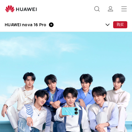
HUAWEI
nova
打
搜
简
16
开
Pro
HUAWEI nova 16 Pro
购买
菜
索
介
单