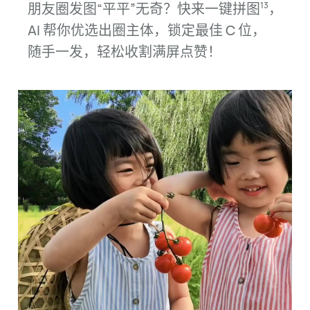
朋友圈发图“平平”无奇？快来一键拼
图
，
13
AI 帮你优选出圈主体，锁定最佳
C 位，
随手
一发，轻松收割满屏
点赞！