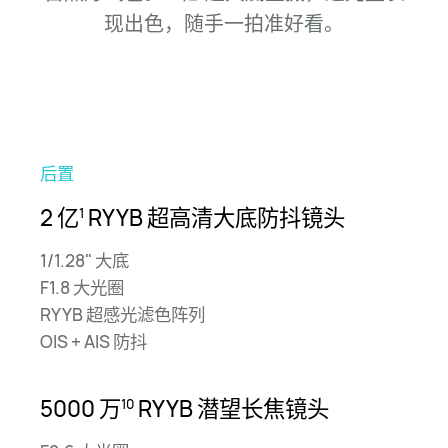
现出色，随手一拍准
好看。
后置
前置
2 亿
5000 万
RYYB 超高清
大底防抖镜头
1
10
超清人像镜头
1/1.28" 大底
F1.8 大光圈
1/2.5" 超大底 | 0.8-5 倍变焦
RYYB 超感光滤色阵列
OIS + AIS 防抖
红枫原色镜头
150 万多光谱通道
5000 万
RYYB
潜望长焦镜头
10
像素级光谱感知算法