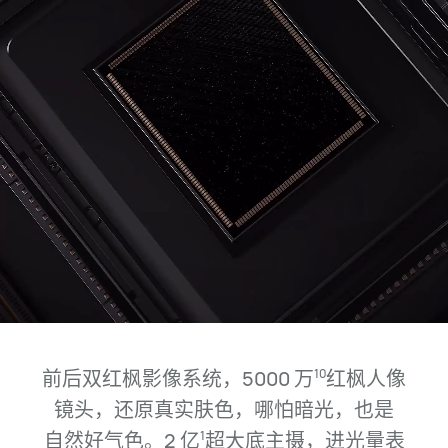
前后双红枫影像系统，5000 万
红枫人像
10
镜头，还原真实肤色，哪怕暗光，
也是
自然
好气色。2 亿
超大底主摄，进光量表
1