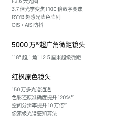
F2.6 大光圈
3.7 倍光学变焦 | 100 倍数字变焦
RYYB 超感光滤色阵列
OIS + AIS 防抖
5000 万
超广角微距镜头
10
118° 超广角
| 2.5 厘米超级微距
11
红枫原色镜头
150 万多光谱通道
色彩还原准确度提升 120%
12
空间分辨率提升 10 万倍
12
像素级光谱感知算法