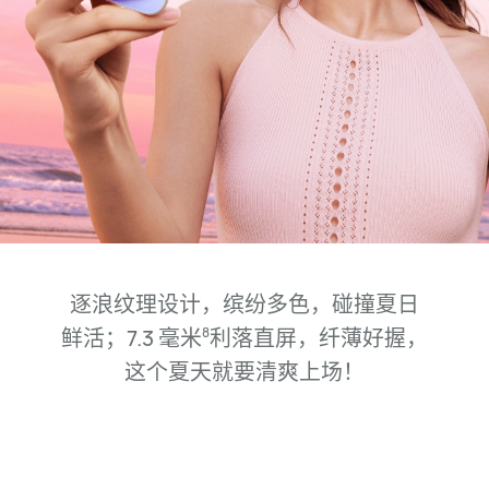
逐浪纹理设计，缤纷多色，碰撞夏日
鲜⁠活；7.3 毫米
利落直屏，纤薄好握，
8
这⁠个夏天就要清爽上⁠场！