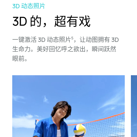
3D 动态照片
3D 的，超有戏
一键激活 3D 动态照片
，让动图拥有 3D
5
生⁠命力。
美好回忆呼之欲出，瞬间跃然
眼⁠前。