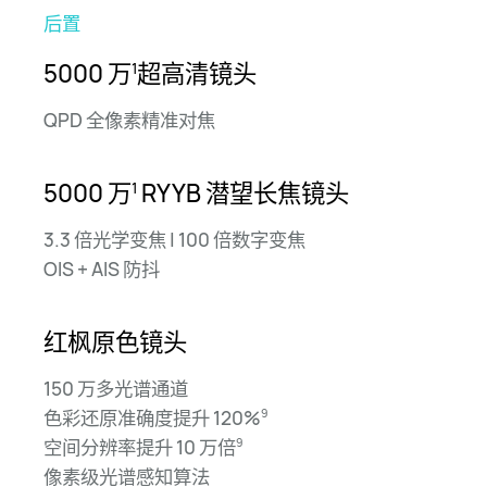
后置
前置
5000 万
5000 万
超高清镜头
超清人像镜头
1
1
QPD 全像素精准对⁠焦
1/2.5" 超大底
0.7 微米大像⁠素
5000 万
RYYB
潜望长焦镜头
1
3.3 倍光学变焦 | 100 倍数字变焦
OIS + AIS 防抖
红枫原色镜头
150 万多光谱通道
色彩还原准确度提升 120%
9
空间分辨率提升 10 万倍
9
像素级光谱感知算法