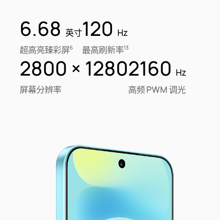
6.68
120
英寸
Hz
超高亮臻彩屏
最高刷新率
6
13
2800 × 1280
2160
Hz
屏幕分辨率
高频 PWM 调光