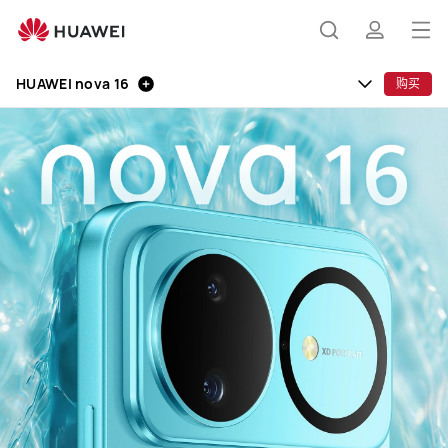
HUAWEI
nova
打
搜
简
16
开
HUAWEI nova 16
购买
菜
索
介
单