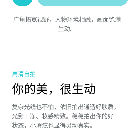
广角拓宽视野，人物环境相融，画面饱满
生⁠动。
高清自拍
你的美，很生动
复杂光线也不怕，依旧拍出通透好肤质，
光影干净、妆感精致。稳稳拍出你的好
状⁠态，小瑕疵也显得灵动真⁠实。