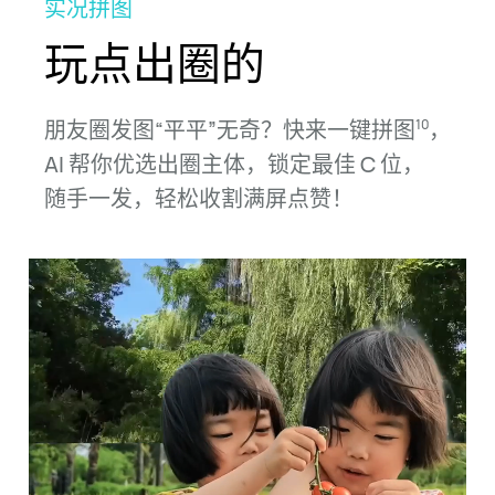
实况拼图
玩点出圈的
朋友圈发图“平平”无奇？快来一键拼图
，
10
AI 帮你优选出圈主体，锁定最佳 C 位，
随⁠手一发，轻松收割满屏点⁠赞！