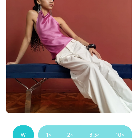
1×
10×
W
1×
2×
3.3×
10×