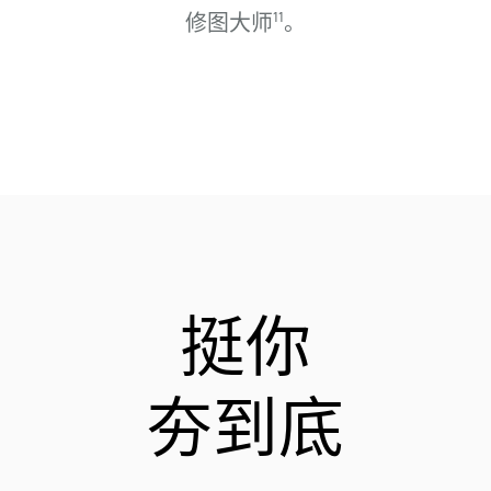
修图大⁠师⁠
。
11
挺你
夯到底