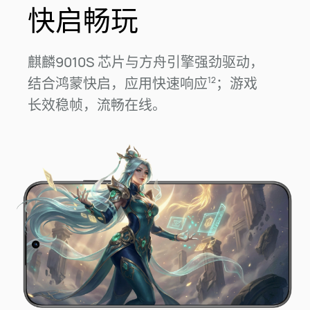
快启畅玩
麒麟9010S 芯片与方舟引擎强劲驱动，
结⁠合鸿蒙快启，应⁠用快速响应
；游戏
12
长⁠效稳帧，流畅在⁠线。