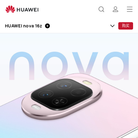
HUAWEI
nova
打
搜
简
16z
开
HUAWEI nova 16z
购买
菜
索
介
单