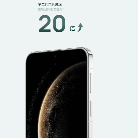
超耐用锦纤材质
抗冲击能力提升
7
5
倍