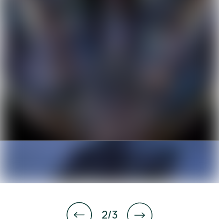
1
/
3