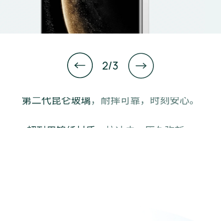
1
2
3
/
3
IP68 级 4 米抗水⁠
，IP69 级抗高温高压喷
5
水⁠
，
水花飞尘，处变不⁠惊。
5
第二代昆仑玻璃
，耐摔可靠，时刻安⁠心。
超耐用锦纤材质
，抗冲击，历久弥⁠新。