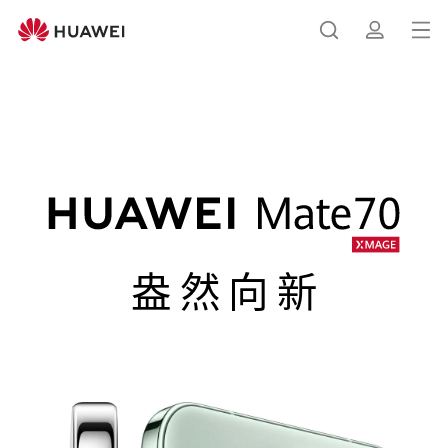
HUAWEI
Mate
打
搜
简
70
开
菜
索
介
HUAWEI Mate 70
单
盎然向新