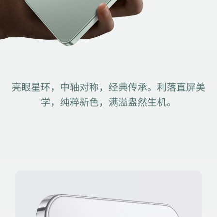
亮眼星环，中轴对称，经典传承。利落直屏美
学，纯粹新色，满溢盎然生⁠机。