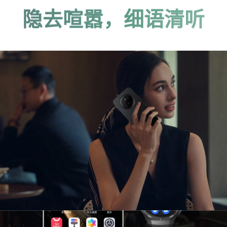
隐去喧嚣，细语清听