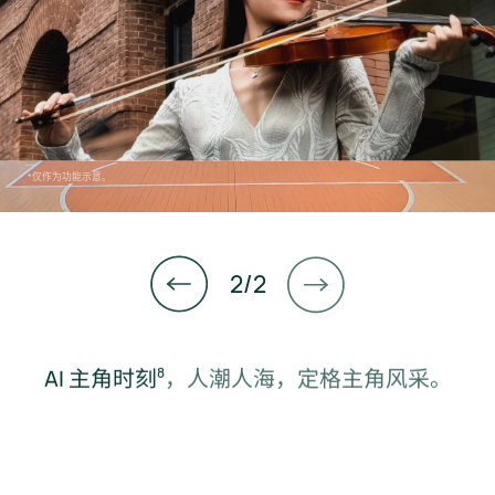
*仅作为功能示意。
1
2
/
2
AI 运动轨迹⁠
，分身有戏，精彩连篇。
8
AI 主角时刻⁠
，人潮人海，定格主角风采。
8