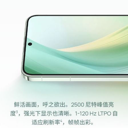
鲜活画面，呼之欲出。2500 尼特峰值亮
度⁠
，强光下显示也清晰。
1-120 Hz LTPO 自
3
适应刷新率⁠
，帧帧出⁠彩。
4