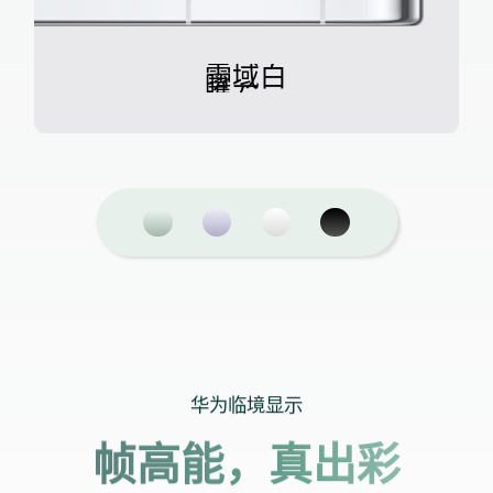
曜
云
风
信
紫
石
杉
黑
绿
雪
域
白
华为临境显示
帧高能，真出彩