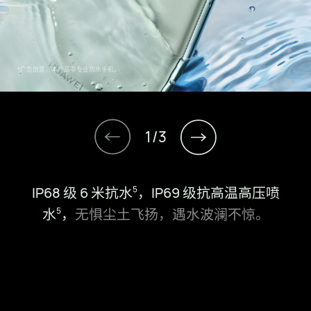
1
2
/
3
IP68 级 6 米抗水⁠
，IP69 级抗高温高压喷
5
3
水⁠
，
无惧尘土飞扬，遇水波澜不⁠惊。
5
第二代昆仑玻璃
，耐摔可靠，处处安⁠心。
超耐用锦纤材质
，抗冲击，历久弥⁠新。