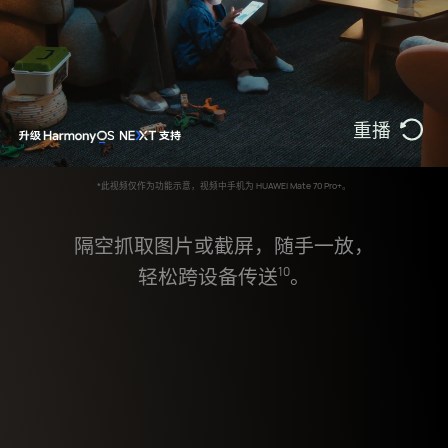
重播
*此视频仅作为功能示意，视频中手机为 HUAWEI Mate 70 Pro+。
隔空抓取图片或截屏，随手一放，
轻⁠松跨设备传送⁠
。
10