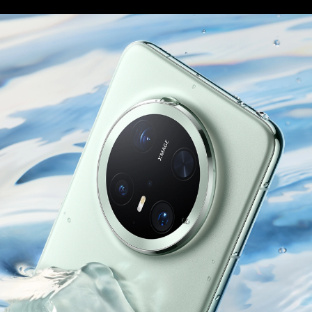
第二代昆仑玻璃
整机耐摔能力提升
6
20
倍