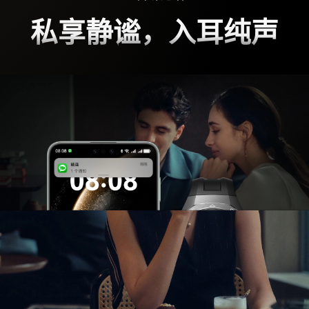
私享静谧，入耳纯声