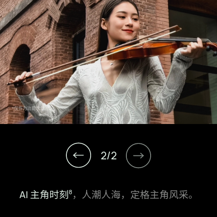
重播
*仅作为功能示意。
1
/
2
2
AI 运动轨迹⁠
，分身有戏，精彩连篇。
8
AI 主角时刻⁠
，人潮人海，定格主角风采。
8