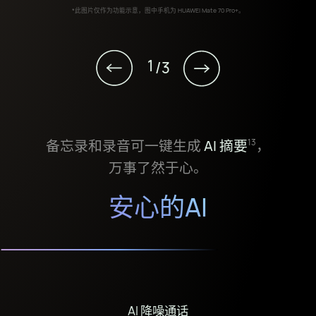
*此图片仅作为功能示意，图中手机为 HUAWEI Mate 70 Pro+。
1
2
AI 通话
备忘录和录音可一键生成
，可实时翻译⁠
、修复语音、智能生
AI 摘要
，
11
13
3
/
3
成摘要⁠
万事了然于心。
，沟通更高效。
12
AI 智控键
，双触一键直达预设的 AI 功能或
应用，长按唤醒小艺，
解锁更多智慧功能。
同时集成指纹识别，便捷安心。
安心的AI
AI 降噪通话