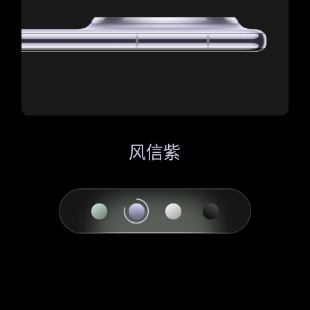
云
风
雪
杉
信
域
绿
紫
白
曜
石
黑