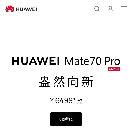
HUAWEI
Mate
打
搜
简
70
开
Pro
菜
索
介
HUAWEI Mate 70 Pro
购买
单
盎然向新
¥ 6499
*
起
立即购买