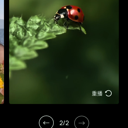
1
2
/
2