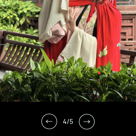
1
/
5
2