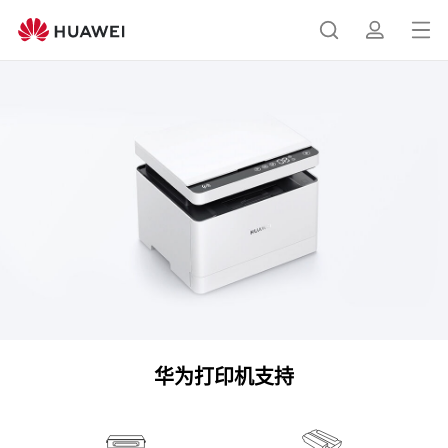
华
为
打
搜
简
打
开
印
机
菜
索
介
服
单
务
华为打印机支持