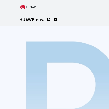
HUAWEI
nova
14
HUAWEI nova 14