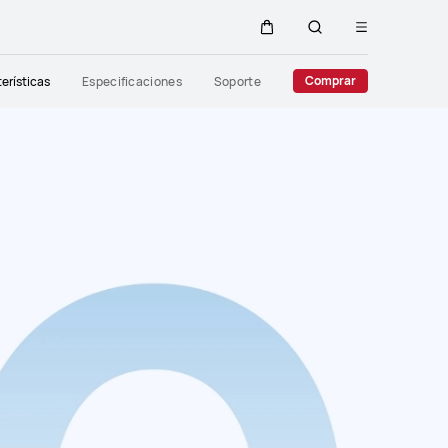
Abrir
Carrito
Búsqueda
menú
Close
Comprar
erísticas
Especificaciones
Soporte