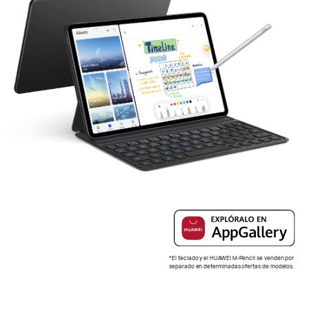
*El teclado y el HUAWEI M-Pencil se venden por
separado en determinadas ofertas de modelos.