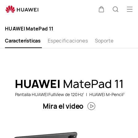
HUAWEI
MatePad
Abri
Carrito
Búsque
11
me
Clo
HUAWEI MatePad 11
Características
Especificaciones
Soporte
Pantalla HUAWEI FullView de 120 Hz
|
HUAWEI M-Pencil
1
2
Mira el video