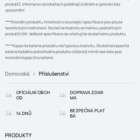
produktů. Informace o produktech podléhají změnám a úpravám bez
upozornění.
****Rozměry produktu, hmotnost a související specifikace jsou pouze
teoretickými hodnotami. Skutečné hodnoty se mohou u jednotlivých
produktů lišit. Veškeré specifikace se vztahují ke skutečnému produktu.
*****Kapacita baterie produktu má typickou hodnotu. Skutečná kapacita
baterie každého jednotlivého produktu může být mírně nad nebo pod
nominální kapacitou baterie.
Domovská
Příslušenství
OFICIÁLNÍ OBCH
DOPRAVA ZDAR
OD
MA
BEZPEČNÁ PLAT
14 DNŮ
BA
PRODUKTY