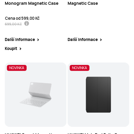
Monogram Magnetic Case
Magnetic Case
Cena od
599,00 Kč
699,00 Kč
Další informace
Další informace
Koupit
NOVINKA
NOVINKA
NOVINKA