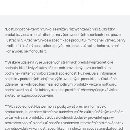
*Dostupnost některých funkcí se může v různých zemích lišit. Obrázky
produktu, videa a obsah displeje na výše uvedených stránkách jsou pouze
ilustrační. Skutečné funkce a specifikace produktu (mimo jiné i vzhled, barvy
a velikost) i reálný obsah displeje (včetně pozadí, uživatelského rozhraní,
ikon a videí) se mohou lišit.
**Veškeré údaje na výše uvedených stránkách představují teoretické
hodnoty, které byly získány při testech provedených za konkrétních
podmínek v interních laboratořích společnosti Huawei. Další informace
najdete v podrobných údajích o výše uvedených produktech. Skutečné
údaje se liší kvůli rozdílům mezi jednotlivými produkty, verzemi softwaru,
podmínkami použití a faktory okolního prostředí. Všechny údaje závisí na
skutečném způsobu používání.
***Aby společnost Huawei mohla poskytovat přesné informace o
produktech, jejich specifikacích a funkcích, může kvůli průběžným změnám
u různých šarží produktů, výroby a okolností dodávek provádět úpravy
textových popisů a obrázků na výše uvedených informačních stránkách tak,
aby odpovídaly výkonnosti, specifikacím, indexům a součástem skutečných