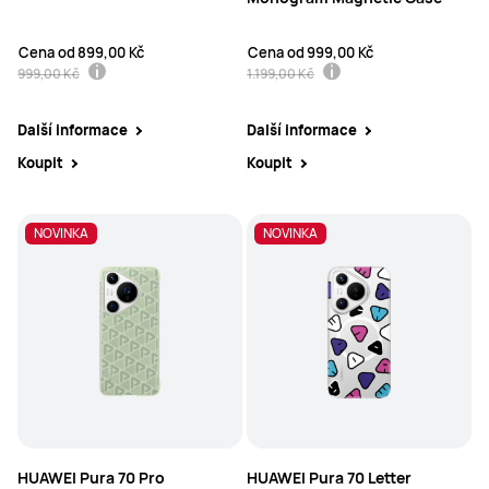
Cena od
899,00 Kč
Cena od
999,00 Kč
999,00 Kč
1.199,00 Kč
Další informace
Další informace
Koupit
Koupit
NOVINKA
NOVINKA
NOVINKA
HUAWEI Pura 70 Pro
HUAWEI Pura 70 Letter