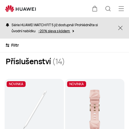
Accessories
Ote
Košík
Hledat
nab
Série HUAWEI WATCH FIT 5 již dostupná! Prohlédněte si
Clo
ůvodní nabídku
-20% sleva s kódem
Filtr
Příslušenství
(14)
NOVINKA
NOVINKA