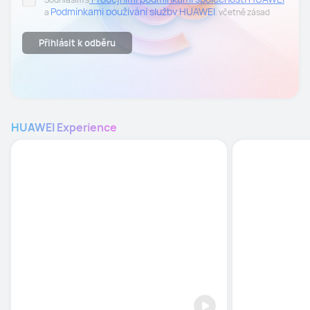
Podmínkami používání služby HUAWEI
a
, včetně zásad
Zásadách ochrany
zpracování osobních údajů uvedených v
osobních údajů.
Přihlásit k odběru
Souhlasím se zasíláním personalizovaných obchodních sdělení
elektronickou cestou na mnou uvedenou e-mailovou adresu,
včetně informací o produktech, událostech, akcích a slevách
společnosti HUAWEI. Svůj souhlas mohu kdykoliv odvolat. Pro
odhlášení stačí otevřít poslední newsletter a kliknout na
možnost "Odhlásit odběr" v dolní části e-mailu..
HUAWEI Experience
HUAWEI Obchod

HUAWEI Obc
Online, ale s opravdovým zážitkem
Uč se, bav se