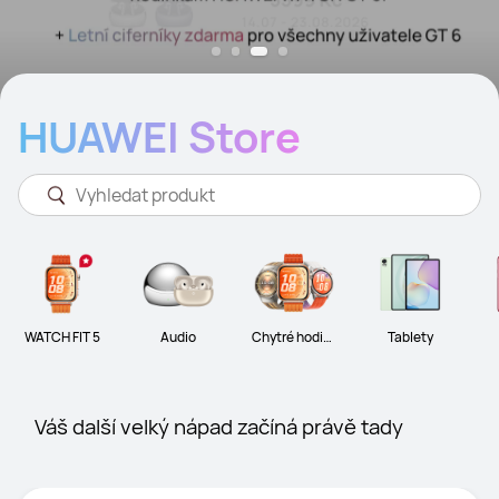
HUAWEI Store
WATCH FIT 5
Audio
Chytré hodink
Tablety
y
Váš další velký nápad začíná právě tady