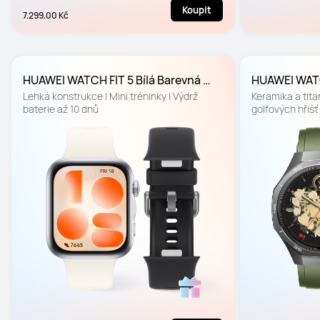
Koupit
7.299,00 Kč
HUAWEI WATCH FIT 5 Bílá Barevná 
HUAWEI WATC
edice
mm Vánoční 
Lehká konstrukce | Mini tréninky | Výdrž 
Keramika a titan
baterie až 10 dnů
golfových hřišť