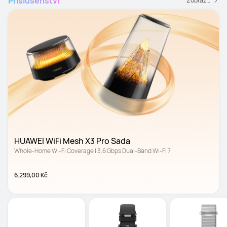
Příslušenství
Zobrazit všechny příslušenství
HUAWEI WiFi Mesh X3 Pro Sada
Whole-Home Wi-Fi Coverage | 3.6 Gbps Dual-
Volitelný svazek
Band Wi-Fi 7
6.299,00 Kč