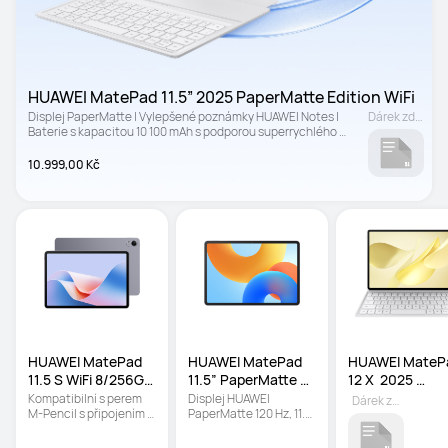
HUAWEI MatePad 11.5” 2025 PaperMatte Edition WiFi
Displej PaperMatte | Vylepšené poznámky HUAWEI Notes | 
Dárek zdarma
Baterie s kapacitou 10 100 mAh s podporou superrychlého 
nabíjení 40 W SuperCharge
10.999,00 Kč
HUAWEI MatePad 
HUAWEI MatePad 
HUAWEI MatePa
11.5 S WiFi 8/256GB 
11.5” PaperMatte 
12 X  2025 
Šedý NEW
Edition WiFi
PaperMatte Bíl
Kompatibilní s perem 
Displej HUAWEI 
Dárek zdarma
M-Pencil s připojením 
PaperMatte 120 Hz, 11.5" 
NearLink | Odnímatelná 
| Displej s ochranou očí 
klávesnice | HUAWEI 
proti odlesku