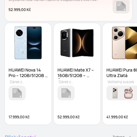
52.999,00 Kč
HUAWEI Nova 14 
HUAWEI Mate X7 – 
HUAWEI Pura 80
Pro – 12GB/512GB – 
16GB/512GB – 
Ultra Zlatá
Modrý
Černý
Dárek zdarma
Dárek zdarma
Volitelný svazek
17.999,00 Kč
52.999,00 Kč
41.999,00 Kč