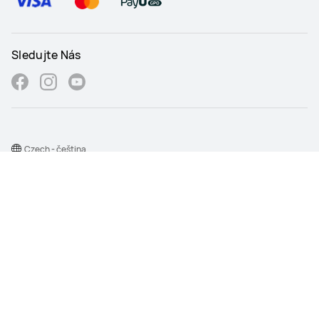
Sledujte Nás
Czech - čeština
Mapa stránek
Všeobecné obchodní podmínky
Ochrana osobních údajů
Informace o cookies
Nastavení souboru cookie
©2026 Huawei Device Co., Ltd. Všechna práva vyhrazena.