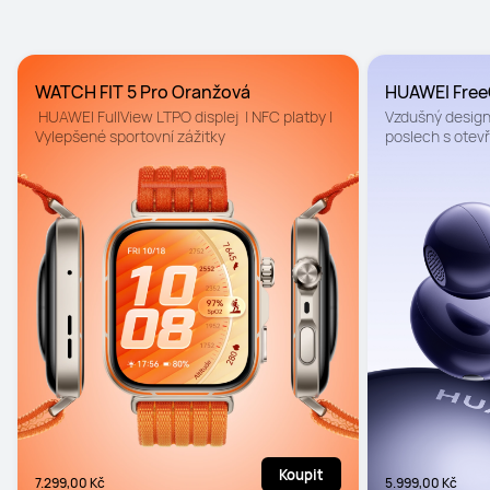
WATCH FIT 5 Pro Oranžová
HUAWEI FreeC
 HUAWEI FullView LTPO displej  | NFC platby | 
Vzdušný design
Vylepšené sportovní zážitky
poslech s otevře
čisté hovory
Koupit
7.299,00 Kč
5.999,00 Kč