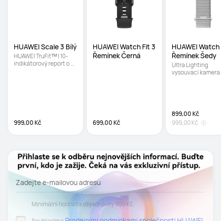
HUAWEI Scale 3 Bílý
HUAWEI Watch Fit 3 
HUAWEI Watch F
Řemínek Černá
Řemínek Šedy
HUAWEI TruFitᵀᴹ | 10-
indikátorový report o 
Ultra Lighting 
tělesné kompozici | 
vysouvací kamera |
Měření procenta 
Ultra rychlý snapsh
tělesného tuku i offline
Ochranné sklo Crys
Armour Kunlun
899,00 Kč
999,00 Kč
699,00 Kč
999,00 Kč
Zadejte e-mailovou adresu
Minimální hodnota objednávky 999 Kč
Prodejními podmínkami společnosti HUAWEI
Souhlasím s