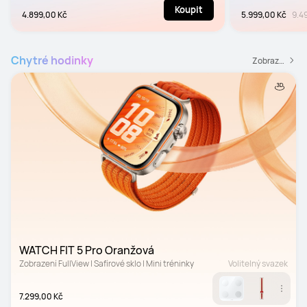
Koupit
4.899,00 Kč
5.999,00 Kč
9.4
Chytré hodinky
Zobrazit všechny chytré hodinky
WATCH FIT 5 Pro Oranžová
Zobrazení FullView | Safírové sklo | Mini tréninky
Volitelný svazek
7.299,00 Kč