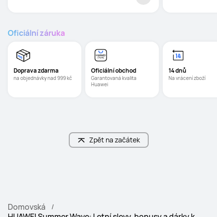
Oficiální záruka
Doprava zdarma
Oficiální obchod
14 dnů
na objednávky nad 999 kč
Garantovaná kvalita 
Na vrácení zboží
Huawei
Zpět na začátek
Domovská
HUAWEI Summer Wave: Letní slevy, bonusy a dárky k