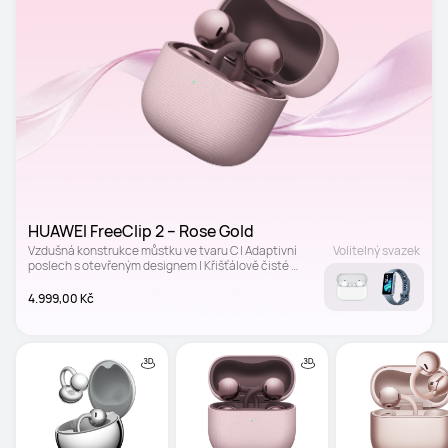
HUAWEI FreeClip 2 – Rose Gold
Vzdušná konstrukce můstku ve tvaru C | Adaptivní 
Volitelný svazek
poslech s otevřeným designem | Křišťálově čisté 
volání
4.999,00 Kč