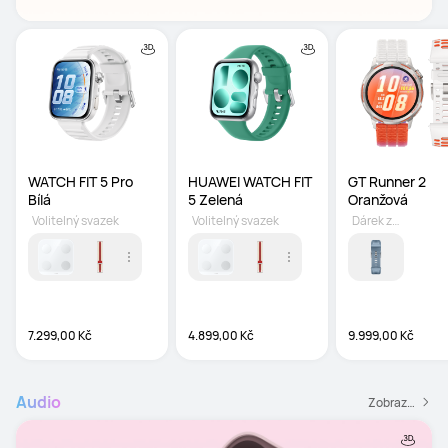
WATCH FIT 5 Pro 
HUAWEI WATCH FIT 
GT Runner 2 
Bílá
5 Zelená
Oranžová
Volitelný svazek
Volitelný svazek
Dárek zdarma
7.299,00 Kč
4.899,00 Kč
9.999,00 Kč
Audio
Zobrazit všechny Audio