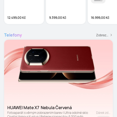
Notes
12.499,00 Kč
9.399,00 Kč
16.999,00 Kč
Telefony
Zobrazit všechny telefony
HUAWEI Mate X7  Nebula Červená
Fotoaparát s věrným zobrazením barev | Ultra odolné sklo 
Dárek zdarma
Crystal Armour Kunlun | Baterie s kapacitou 5 300 mAh