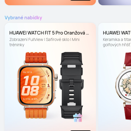
Vybrané nabídky
HUAWEI WATCH FIT 5 Pro Oranžová 
HUAWEI WATC
Barevná edice
Vánoční edi
Zobrazení FullView | Safírové sklo | Mini 
Keramika a titan
tréninky
golfových hřišť