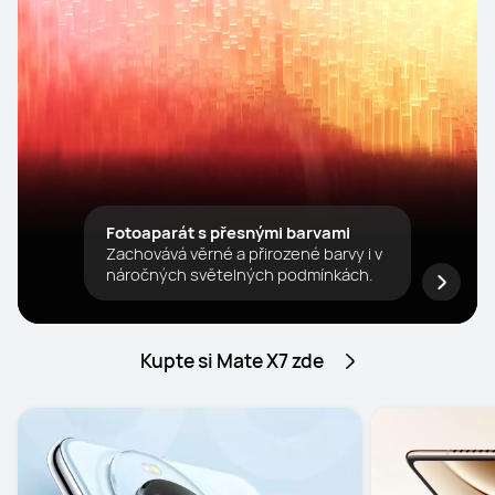
Fotoaparát s přesnými barvami
Zachovává věrné a přirozené barvy i v
náročných světelných podmínkách.
Kupte si Mate X7 zde