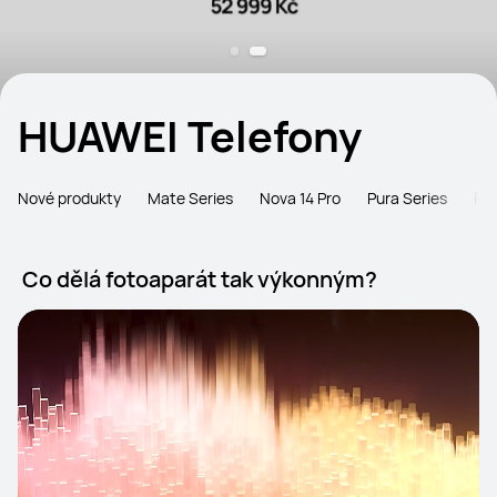
HUAWEI Telefony
Nové produkty
Mate Series
Nova 14 Pro
Pura Series
Pří
Co dělá fotoaparát tak výkonným?