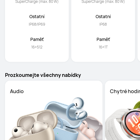
SuperCharge (max. 80 W)
SuperCharge (max. 80 W)
Ostatní
Ostatní
IP68/IP69
IP68
Paměť
Paměť
16+512
16+1T
Prozkoumejte všechny nabídky
Chytré hodi