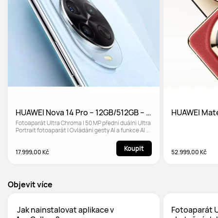
HUAWEI Nova 14 Pro – 12GB/512GB – 
HUAWEI Mate 
Modrý
Nebula Červ
Fotoaparát Ultra Chroma | 50 MP přední duální Ultra 
Portrait fotoaparát | Ovládání gesty AI a funkce AI 
Best Expression
Koupit
17.999,00 Kč
52.999,00 Kč
Objevit více
 Jak nainstalovat aplikace v 
Fotoaparát U