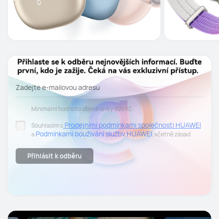
Zadejte e-mailovou adresu
Minimální hodnota objednávky 999 Kč
Prodejními podmínkami společnosti HUAWEI
Souhlasím s
Podmínkami používání služby HUAWEI
a
, včetně zásad
Zásadách ochrany
zpracování osobních údajů uvedených v
osobních údajů.
Přihlásit k odběru
Souhlasím se zasíláním personalizovaných obchodních sdělení
elektronickou cestou na mnou uvedenou e-mailovou adresu,
včetně informací o produktech, událostech, akcích a slevách
společnosti HUAWEI. Svůj souhlas mohu kdykoliv odvolat. Pro
odhlášení stačí otevřít poslední newsletter a kliknout na
možnost "Odhlásit odběr" v dolní části e-mailu..