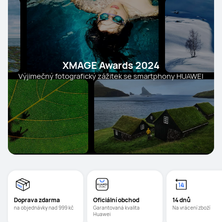
XMAGE Awards 2024
Výjimečný fotografický zážitek se smartphony HUAWEI
Doprava zdarma
Oficiální obchod
14 dnů
na objednávky nad 999 kč
Garantovaná kvalita 
Na vrácení zboží
Huawei