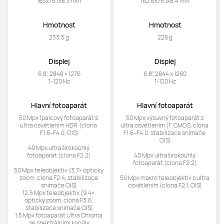
163x76.1x8.3 mm
162.6x75.1x8.4 mm
Hmotnost
Hmotnost
233,5 g
226 g
Displej
Displej
6.8", 2848 × 1276

6.8", 2844 x 1260

1-120 Hz
1-120 Hz
Hlavní fotoaparát
Hlavní fotoaparát
50 Mpx 1palcový fotoaparát s 
50 Mpx výsuvný fotoaparát s 
ultra osvětlením HDR  (clona 
ultra osvětlením (1" CMOS, clona 
F1.6–F4.0, OIS)

F1.6–F4.0, stabilizace snímače 
OIS)

40 Mpx ultraširokoúhlý 
fotoaparát (clona F2.2)

40 Mpx ultraširokoúhlý 
fotoaparát (clona F2.2)

50 Mpx teleobjektiv (3,7× optický 
zoom, clona F2.4, stabilizace 
50 Mpx makro teleobjektiv s ultra 
snímače OIS)

osvětlením (clona F2.1, OIS)
12,5 Mpx teleobjektiv (9,4× 
optický zoom, clona F3.6, 
stabilizace snímače OIS)

1,5 Mpx fotoaparát Ultra Chroma 
se spektrálními kanály