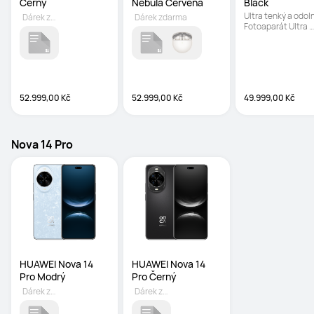
Černý
Nebula Červená
Black
Ultra tenký a odolný
Dárek zdarma
Dárek zdarma
Fotoaparát Ultra 
Chroma | Inovativní
Live-multitask
52.999,00 Kč
52.999,00 Kč
49.999,00 Kč
Nova 14 Pro
HUAWEI Nova 14 
HUAWEI Nova 14 
Pro Modrý
Pro Černý
Dárek zdarma
Dárek zdarma