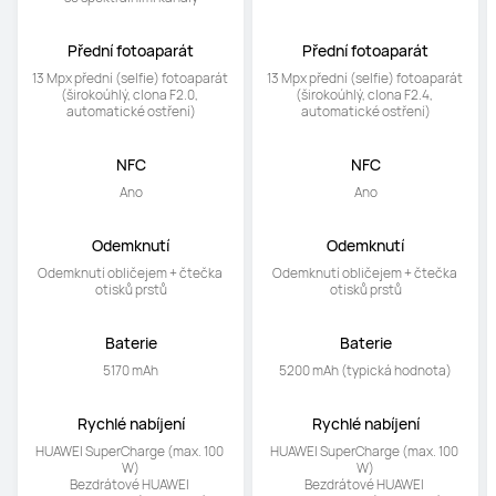
Přední fotoaparát
Přední fotoaparát
13 Mpx přední (selfie) fotoaparát 
13 Mpx přední (selfie) fotoaparát 
(širokoúhlý, clona F2.0, 
(širokoúhlý, clona F2.4, 
automatické ostření)
automatické ostření)
NFC
NFC
Ano
Ano
Odemknutí
Odemknutí
Odemknutí obličejem + čtečka 
Odemknutí obličejem + čtečka 
otisků prstů
otisků prstů
Baterie
Baterie
5170 mAh
5200 mAh (typická hodnota)
Rychlé nabíjení
Rychlé nabíjení
HUAWEI SuperCharge (max. 100 
HUAWEI SuperCharge (max. 100 
W)

W)

Bezdrátové HUAWEI 
Bezdrátové HUAWEI 