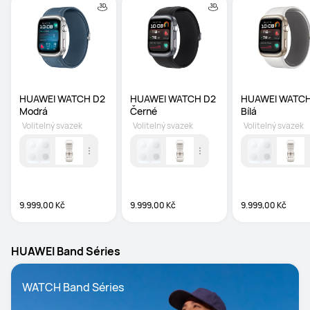
HUAWEI WATCH D2 
HUAWEI WATCH D2 
HUAWEI WATCH
Modrá
Černé
Bílá
Volitelný svazek
Volitelný svazek
Volitelný svazek
9.999,00 Kč
9.999,00 Kč
9.999,00 Kč
HUAWEI Band Séries
WATCH Band Séries