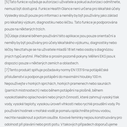
[5]Tato funkce vyžaduje autorizaci uživatele a pokud autorizaci odmítnete, 
nemusí být dostupná. Funkce Health Glance není určena pro lékařské účely. 
Výsledky slouží pouze pro informaci a neměly by být používány jako základ 
pro lékařský výzkum, diagnostiku nebo léčbu. Tato funkce je podporována 
pouze na některých trzích.
[6]Údaje získané během používání této aplikace jsou pouze orientační a 
neměly by být používány pro účely lékařského výzkumu, diagnostiky nebo 
léčby. Nevztahuje se na uživatele mladší 18 let nebo osoby s diagnózou 
jiných typů arytmií. Přečtěte si prosím pozorně pokyny. Měření EKG jsou k 
dispozici pouze v některých zemích a oblastech.
[7]Tento produkt splňuje požadavky normy EN 13319 na potápěčské 
příslušenství a podporuje potápění do maximální hloubky 100 m. 
Nepoužívejte v horkých sprchách, horkých pramenech nebo saunách 
(parních místnostech) nebo během potápění na plošině, během 
vysokotlakého oplachování nebo jiných činností, které zahrnují vysoký tlak 
vody, vysoké teploty, vysokou úroveň vlhkosti nebo rychlé proudění vody. Po 
používání hodinek v mořské vodě je pomalu opláchněte pitnou vodou, 
nechte nasáknout a potom osušte. Kovové řemínky nejsou konstruovány pro 
odolnost při plavání nebo proti potu. V takových případech doporučujeme 