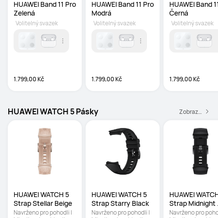
HUAWEI Band 11 Pro 
HUAWEI Band 11 Pro 
HUAWEI Band 11
Zelená
Modrá
Černá
Volitelný svazek
Volitelný svazek
Volitelný svazek
1.799,00 Kč
1.799,00 Kč
1.799,00 Kč
HUAWEI WATCH 5 Pásky
Zobrazit všechny příslušenství
HUAWEI WATCH 5 
HUAWEI WATCH 5 
HUAWEI WATCH 
Strap Stellar Beige
Strap Starry Black
Strap Midnight 
Black
Navrženo pro pohodlí | 
Navrženo pro pohodlí | 
Navrženo pro pohodl