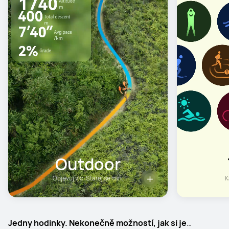
Outdoor
Objevuj víc. Starej se míň.
K
Jedny hodinky. Nekonečně možností, jak si je