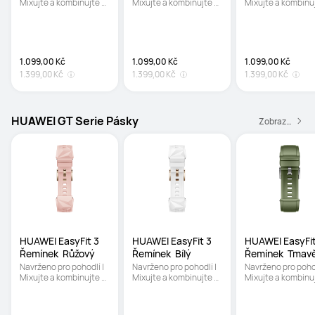
Mixujte a kombinujte 
Mixujte a kombinujte 
Mixujte a kombinuj
podle nálady | Snadno 
podle nálady | Snadno 
podle nálady | Sna
vyměnitelné a 
vyměnitelné a 
vyměnitelné a 
jednoduché na 
jednoduché na 
jednoduché na 
nasazení
nasazení
nasazení
1.099,00 Kč
1.099,00 Kč
1.099,00 Kč
1.399,00 Kč
1.399,00 Kč
1.399,00 Kč
HUAWEI GT Serie Pásky
Zobrazit všechny příslušenství
HUAWEI EasyFit 3 
HUAWEI EasyFit 3 
HUAWEI EasyFit 
Řemínek  Růžový 
Řemínek  Bílý 
Řemínek  Tmavě
Zelený 
Navrženo pro pohodlí | 
Navrženo pro pohodlí | 
Navrženo pro pohodl
Mixujte a kombinujte 
Mixujte a kombinujte 
Mixujte a kombinuj
podle nálady | Snadno 
podle nálady | Snadno 
podle nálady | Sna
vyměnitelné a 
vyměnitelné a 
vyměnitelné a 
jednoduché na 
jednoduché na 
jednoduché na 