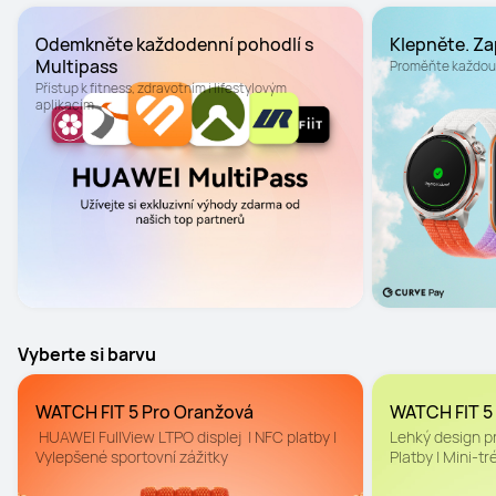
přizpůsobit.
Odemkněte každodenní pohodlí s 
Klepněte. Zap
Multipass
Proměňte každou 
Přístup k fitness, zdravotním i lifestylovým 
Vyberte si barvu
WATCH FIT 5 Pro Oranžová
WATCH FIT 5
 HUAWEI FullView LTPO displej  | NFC platby | 
Lehký design pr
Vylepšené sportovní zážitky
Platby | Mini-tr