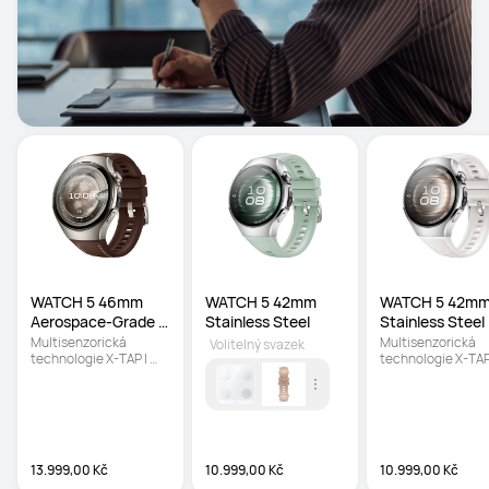
WATCH 5 46mm  
WATCH 5 42mm 
WATCH 5 42mm
Aerospace-Grade 
Stainless Steel
Stainless Steel
Titanium
Multisenzorická 
Multisenzorická 
Volitelný svazek
technologie X-TAP | 
technologie X-TAP 
Měření kyslíku v krvi na 
Měření kyslíku v krv
prstu | Mobilní volání 
prstu | Mobilní volá
eSim
eSim
13.999,00 Kč
10.999,00 Kč
10.999,00 Kč