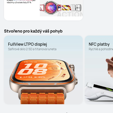
Stvořeno pro každý váš pohyb
FullView LTPO displej
NFC platby
Safírové sklo 2.5D a titanová luneta
Rychlé a pohodlné