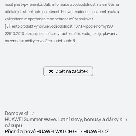
nosit jiné typy řemínků. Další informace o voděodolnosti naleznete na 
oficiálních stránkách společnosti Huawei. Voděodolnost není trvalá a 
každodenním opotřebením se ochrana může snižovat.
[8]Tento produkt vyhovuje voděodolnosti 10 ATM podle normy ISO 
22810:2010 a lze jej nosit při aktivitách v mělké vodě, jako je plavání v 
bazénech a mělkých vodách podél pobřeží.
Zpět na začátek
Domovská
HUAWEI Summer Wave: Letní slevy, bonusy a dárky k
nákupu
Přichází nové HUAWEI WATCH GT - HUAWEI CZ