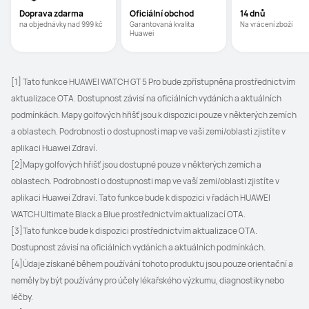
Doprava zdarma
Oficiální obchod
14 dnů
na objednávky nad 999 kč
Garantovaná kvalita 
Na vrácení zboží
Huawei
[1] Tato funkce HUAWEI WATCH GT 5 Pro bude zpřístupněna prostřednictvím 
aktualizace OTA. Dostupnost závisí na oficiálních vydáních a aktuálních 
podmínkách. Mapy golfových hřišť jsou k dispozici pouze v některých zemích 
a oblastech. Podrobnosti o dostupnosti map ve vaší zemi/oblasti zjistíte v 
aplikaci Huawei Zdraví. 
[2]Mapy golfových hřišť jsou dostupné pouze v některých zemích a 
oblastech. Podrobnosti o dostupnosti map ve vaší zemi/oblasti zjistíte v 
aplikaci Huawei Zdraví. Tato funkce bude k dispozici v řadách HUAWEI 
WATCH Ultimate Black a Blue prostřednictvím aktualizací OTA.
[3]Tato funkce bude k dispozici prostřednictvím aktualizace OTA. 
Dostupnost závisí na oficiálních vydáních a aktuálních podmínkách.
[4]Údaje získané během používání tohoto produktu jsou pouze orientační a 
neměly by být používány pro účely lékařského výzkumu, diagnostiky nebo 
léčby.