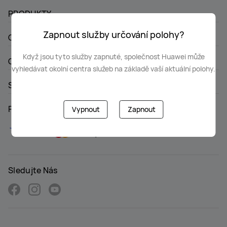
PRODUKTY
Zapnout služby určování polohy?
Obchod
Když jsou tyto služby zapnuté, společnost Huawei může
O HUAWEI
vyhledávat okolní centra služeb na základě vaší aktuální polohy.
SERVIS A PODPORA
Podporované platební karty:
Vypnout
Zapnout
Sledujte Nás