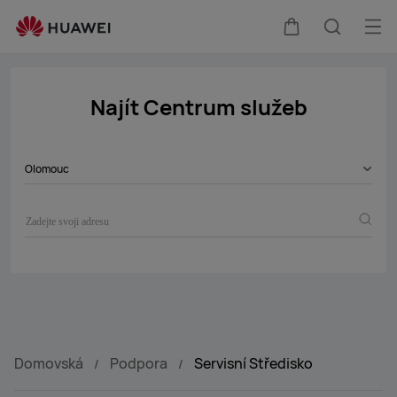
Service-
center
Ote
Košík
Hledat
nab
Najít Centrum služeb
Olomouc
Domovská
Podpora
Servisní Středisko