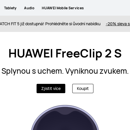
Tablety
Audio
HUAWEI Mobile Services
TCH FIT 5 již dostupná! Prohlédněte si ůvodní nabídku
-20% sleva 
HUAWEI FreeClip 2 S
Splynou s uchem. Vyniknou zvukem.
Zjistit více
Koupit