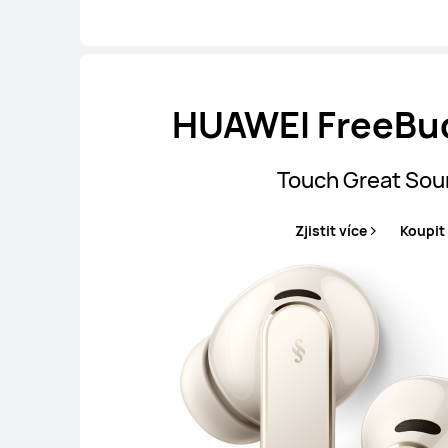
HUAWEI FreeBud
Touch Great So
Zjistit více
Koupit