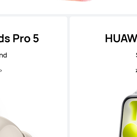
s Pro 5
HUAWE
und