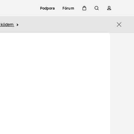
Podpora
Fórum
Košík
Hledat
profil
s kódem
Close