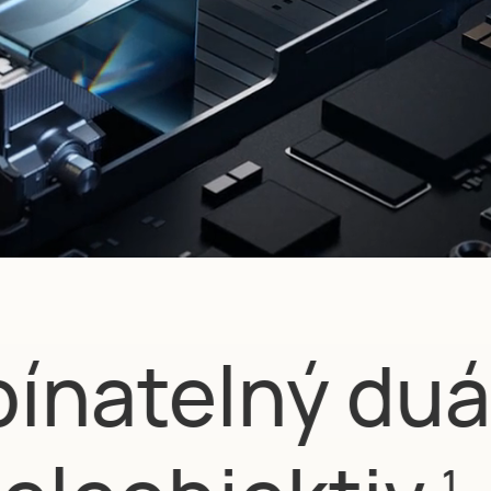
ínatelný duá
1