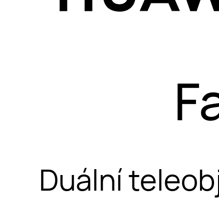
F
Duální teleob