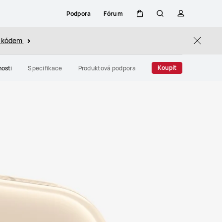
Podpora
Fórum
Košík
Hledat
profil
s kódem
Close
Koupit
nosti
Specifikace
Produktová podpora