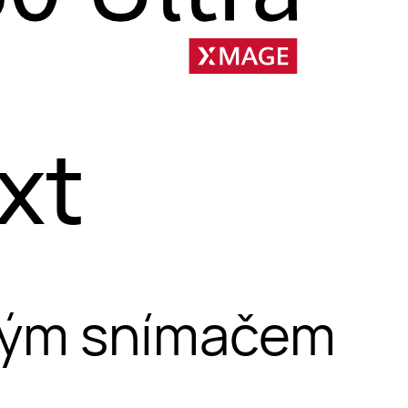
xt
elkým snímačem