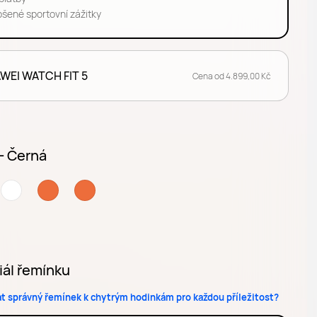
pšené sportovní zážitky
WEI WATCH FIT 5
Cena od 4.899,00 Kč
 - Černá
iál řemínku
at správný řemínek k chytrým hodinkám pro každou příležitost?