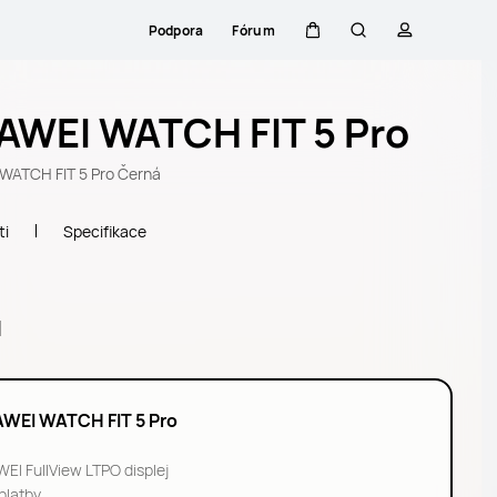
Podpora
Fórum
Košík
Hledat
profil
AWEI WATCH FIT 5 Pro
WATCH FIT 5 Pro Černá
ti
Specifikace
l
WEI WATCH FIT 5 Pro
EI FullView LTPO displej
platby