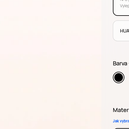
Vyle
HUA
Barva
Mater
Jak vybr