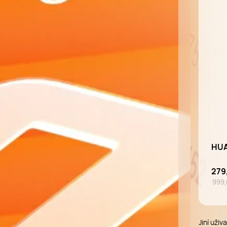
HUA
279
999,
Jiní uživ