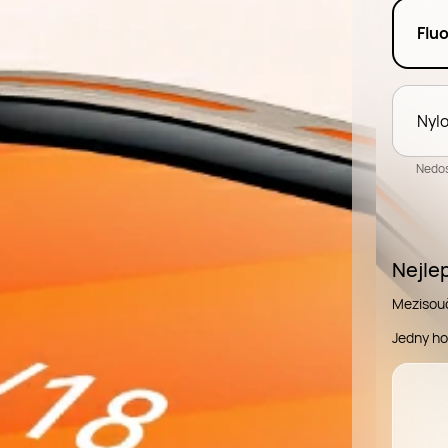
Flu
Nyl
Nedo
Nejlep
Mezisou
Jedny ho