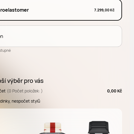
oroelastomer
7.299,00 Kč
on
stupné
ší výběr pro vás
čet
(0 Počet položek: )
0,00 Kč
dinky, nespočet stylů