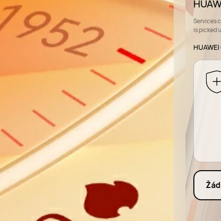
HUAWE
Services 
is picked 
HUAWEI 
Žád