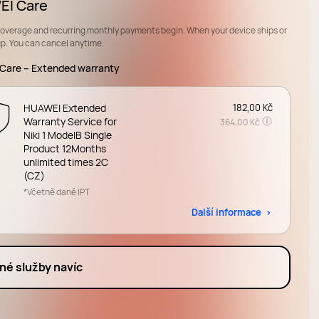
I Care
coverage and recurring monthly payments begin. When your device ships or
up. You can cancel anytime.
Care – Extended warranty
HUAWEI Extended
182,00 Kč
Warranty Service for
364,00 Kč
Niki 1 ModelB Single
Product 12Months
unlimited times 2C
(CZ)
*Včetně daně IPT
Další informace
né služby navíc