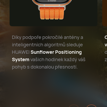
Díky podpoře pokročilé antény a
O
inteligentních algoritmů sleduje
v
HUAWEI
Sunflower Positioning
o
System
vašich hodinek každý váš
z
pohyb s dokonalou přesností.