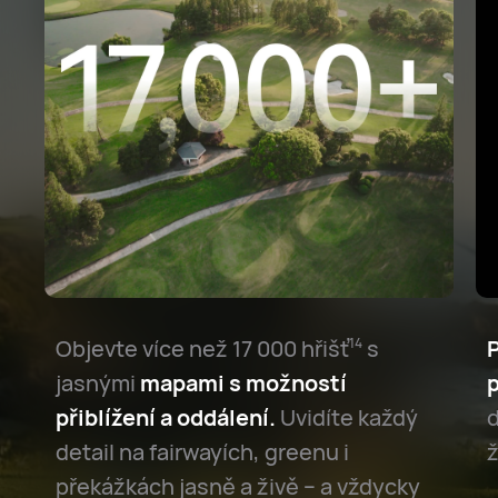
Objevte více než 17 000 hřišť⁠
s
14
jasnými
mapami s možností
p
přiblížení a oddálení.
Uvidíte každý
detail na fairwayích, greenu i
ž
překážkách jasně a živě – a vždycky