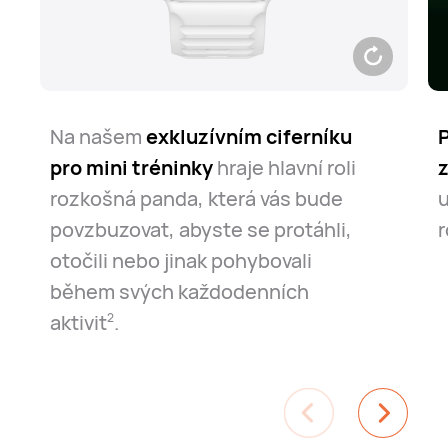
Na našem
exkluzívním ciferníku
P
pro mini tréninky
hraje hlavní roli
rozkošná panda, která vás bude
povzbuzovat, abyste se protáhli,
r
otočili nebo jinak pohybovali
během svých každodenních
aktivit⁠
.
2