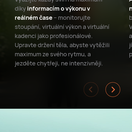
díky
informacím o výkonu v
reálném čase
– monitorujte
b
stoupání, virtuální výkon a virtuální
V
kadenci jako profesionálové.
a
Upravte držení těla, abyste vytěžili
j
maximum ze svého rytmu, a
jezděte chytřeji, ne intenzivněji.