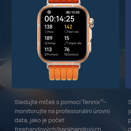
Sledujte míček s pomocí Tennix⁠
⁠–
S
10
monitorujte na profesionální úrovni
j
data, jako je počet
p
forehandových/backhandových
d