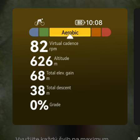
Využijte každý švih na maximum