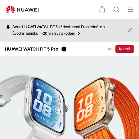
HUAWEI
WATCH
Ote
Košík
Hledat
FIT
nab
5
Série HUAWEI WATCH FIT 5 již dostupná! Prohlédněte si
Clo
Pro
ůvodní nabídku
-20% sleva s kódem
HUAWEI WATCH FIT 5 Pro
Koupit