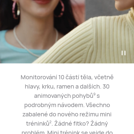
Monitorování 10 částí těla, včetně
hlavy, krku, ramen a dalších. 30
animovaných pohybů
s
9
podrobným návodem. Všechno
zabalené do nového režimu mini
tréninků
. Žádné fitko? Žádný
2
problém. Mini trénink se vejde do