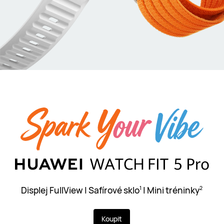
Displej FullView | Safírové sklo
| Mini tréninky
1
2
Koupit