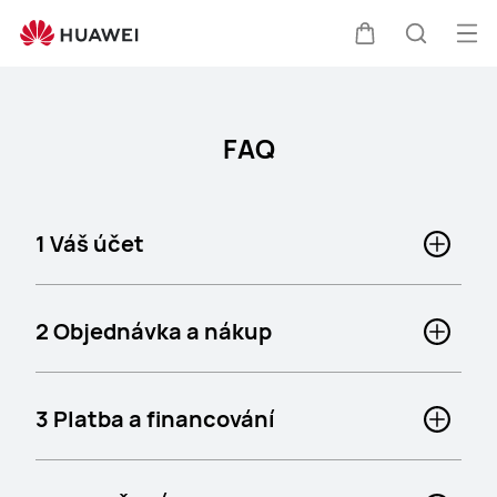
faq
Ote
Košík
Hledat
nab
FAQ
1 Váš účet
2 Objednávka a nákup
3 Platba a financování