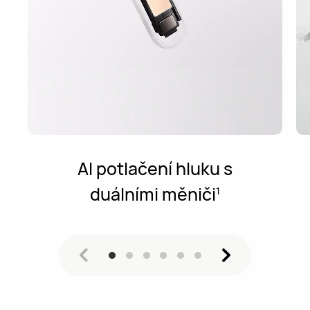
AI potlačení hluku s
duálními měniči
1