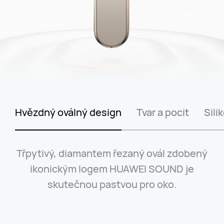
 oválný design
Tvar a pocit
Silikonové kon
Vychutnejte si lehčí a pohodlnější tvar,
vypilovaný k dokonalosti prostřednictvím
ergonomického testování a analýzy více
než
10 000
vzorků uší a
1 000
modelů.