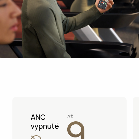
9
ANC
Až
vypnuté