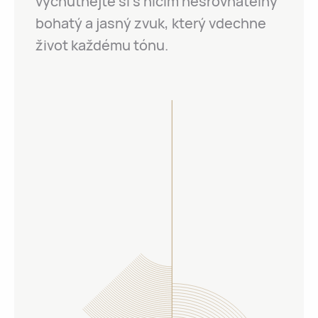
vychutnejte si s ničím nesrovnatelný
bohatý a jasný zvuk, který vdechne
život každému tónu.