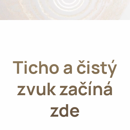
Ticho a čistý
zvuk začíná
zde