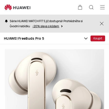
HUAWEI
FreeBuds
Ote
Košík
Hledat
Pro
nab
5
Série HUAWEI WATCH FIT 5 již dostupná! Prohlédněte si
Clo
ůvodní nabídku
-20% sleva s kódem
HUAWEI FreeBuds Pro 5
Koupit