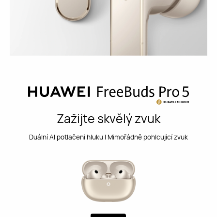
Zažijte skvělý zvuk
Duální AI potlačení hluku I Mimořádně pohlcující zvuk