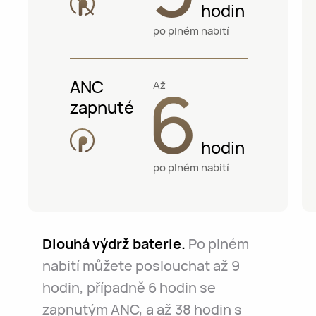
hodin
po plném nabití
6
ANC
Až
zapnuté
hodin
po plném nabití
Dlouhá výdrž baterie.
Po plném
nabití můžete poslouchat až 9
hodin, případně 6 hodin se
zapnutým ANC, a až 38 hodin s