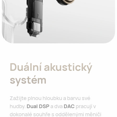
Duální akustický
systém
Zažijte plnou hloubku a barvu své
hudby.
Dual DSP
a dva
DAC
pracují v
dokonalé souhře s oddělenými měniči