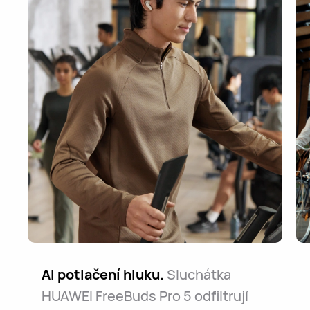
AI potlačení hluku.
Sluchátka
HUAWEI FreeBuds Pro 5 odfiltrují