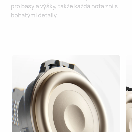
pro basy a výšky, takže každá nota zní s
bohatými detaily.