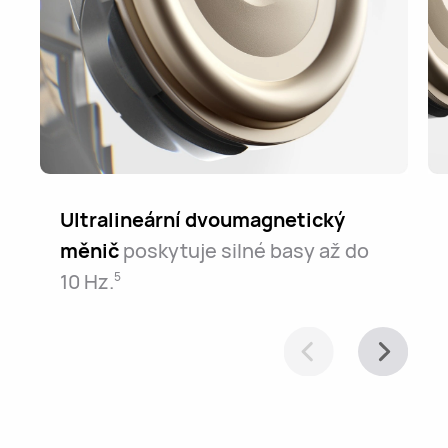
Ultralineární dvoumagnetický
měnič
poskytuje silné basy až do
10⁠ ⁠Hz.
5