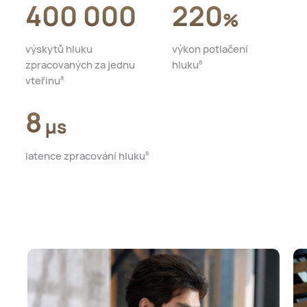
400 000
220
%
výskytů hluku
výkon potlačení
zpracovaných za jednu
hluku
8
vteřinu
8
8
μs
latence zpracování hluku
8