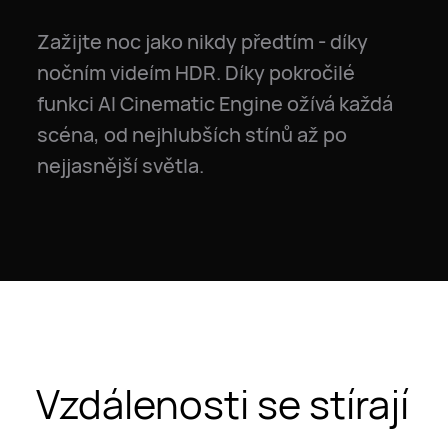
Zažijte noc jako nikdy předtím - díky
nočním videím HDR. Díky pokročilé
funkci AI Cinematic Engine ožívá každá
scéna, od nejhlubších stínů až po
nejjasnější světla.
Vzdálenosti se stírají