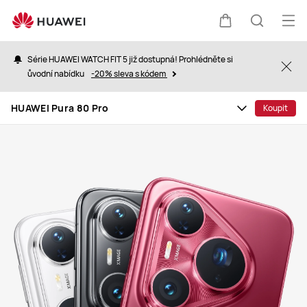
HUAWEI
Pura
Ote
Košík
Hledat
80
nab
Pro
Série HUAWEI WATCH FIT 5 již dostupná! Prohlédněte si
Clo
ůvodní nabídku
-20% sleva s kódem
HUAWEI Pura 80 Pro
Koupit