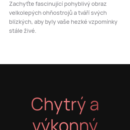
Zachyťte fascinující pohyblivý obraz
velkolepých ohňostrojů a tváří svých
blízkých, aby byly vaše hezké vzpomínky
stále živé.
Chytrý a
výkonný