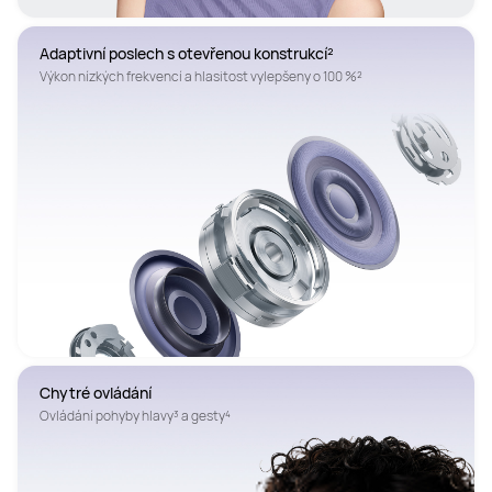
Adaptivní poslech s otevřenou konstrukcí²
Výkon nízkých frekvencí a hlasitost vylepšeny o 100 %²
Chytré ovládání
Ovládání pohyby hlavy³ a gesty⁴