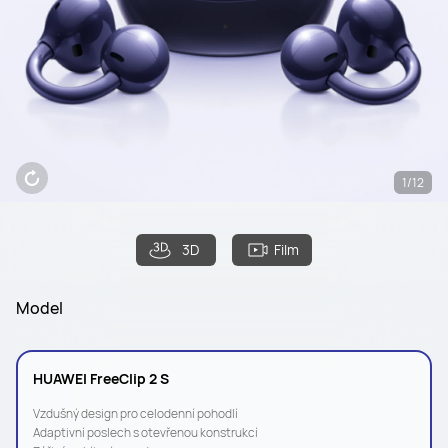
1/12
3D
Film
Model
HUAWEI FreeClip 2 S
Vzdušný design pro celodenní pohodlí
Adaptivní poslech s otevřenou konstrukcí