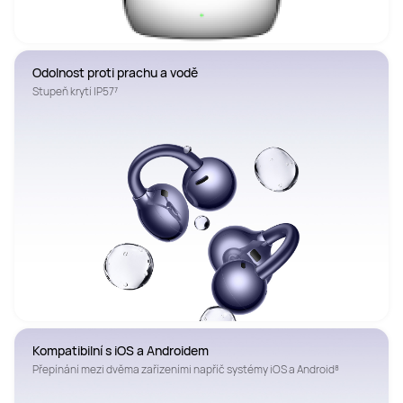
Odolnost proti prachu a vodě
Stupeň krytí IP57⁷
Kompatibilní s iOS a Androidem
Přepínání mezi dvěma zařízeními napříč systémy iOS a Android⁸