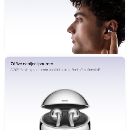
Zářivé nabíjecí pouzdro
S 20%⁵ extra prostorem, ideální pro uložení příslušenství⁶