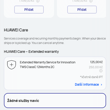
1.499,00 Kč
1.499,00 Kč
Přidat
Přidat
HUAWEI Care
Services coverage and recurring monthly payments begin. When your device
ships or is picked up. You can cancel anytime.
HUAWEI Care – Extended warranty
125,00 Kč
Extended Warranty Service for Innovation
TWS ClassC 12Months 2C
250,00 Kč
*Včetně daně IPT
Další informace
Žádné služby navíc