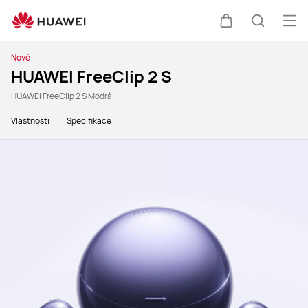
Ote
Košík
Hledat
Nové
HUAWEI FreeClip 2 S
HUAWEI FreeClip 2 S Modrá
Vlastnosti
Specifikace