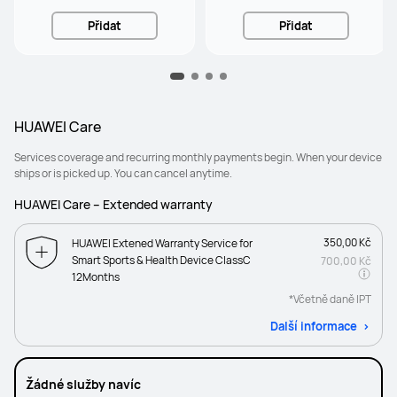
Přidat
Přidat
HUAWEI Care
Services coverage and recurring monthly payments begin. When your device
ships or is picked up. You can cancel anytime.
HUAWEI Care – Extended warranty
350,00 Kč
HUAWEI Extened Warranty Service for
Smart Sports & Health Device ClassC
700,00 Kč
12Months
*Včetně daně IPT
Další informace
Žádné služby navíc