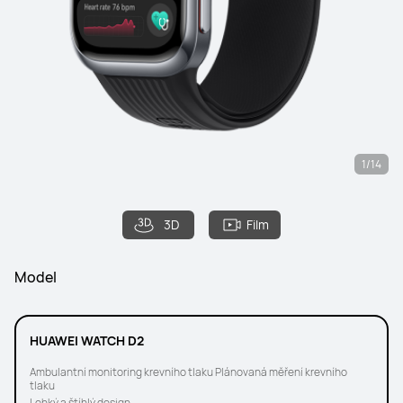
1/14
3D
Film
Model
HUAWEI WATCH D2
Ambulantní monitoring krevního tlaku Plánovaná měření krevního
tlaku
Lehký a štíhlý design