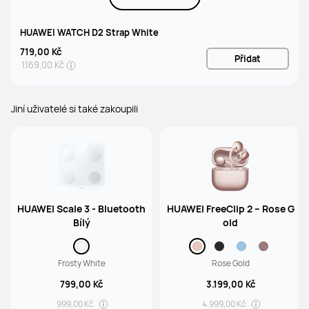
HUAWEI WATCH D2 Strap White
719,00 Kč
Přidat
1.169,00 Kč
Jiní uživatelé si také zakoupili
HUAWEI Scale 3 - Bluetooth
HUAWEI FreeClip 2 – Rose G
Bílý
old
Frosty White
Rose Gold
799,00 Kč
3.199,00 Kč
999,00 Kč
4.999,00 Kč