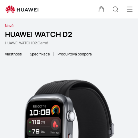
Ote
Košík
Hledat
Nové
HUAWEI WATCH D2
HUAWEI WATCH D2 Černé
Vlastnosti
Specifikace
Produktová podpora