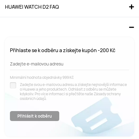
HUAWEI WATCH D2 FAQ
Přihlaste se k odběru a získejte kupón -200 Kč
Zadejte e-mailovou adresu
Minimální hodnota objednávky 999 Kč
Zadejte svou e-mailovou adresu a získejte nejnovější informace
o Huawei a jeho produktech. Odhlásit z odběru se můžete
kdykoliv. Pro více informací si přečtěte naše Zásady ochrany
osobních údajů.
Přihlásit k odběru