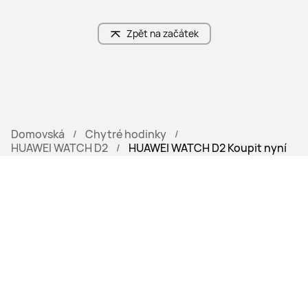
Zpět na začátek
Domovská
Chytré hodinky
HUAWEI WATCH D2
HUAWEI WATCH D2 Koupit nyní
OFICIÁLNÍ OBCH
DOPRAVA ZDAR
OD
MA
BEZPEČNÁ PLAT
14 DNŮ
BA
PRODUKTY
Obchod