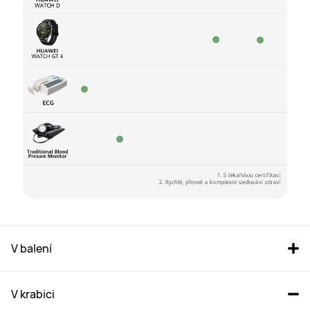
V balení
V krabici