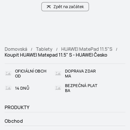
Zpět na začátek
SM7425 (4nm)
Krin9000WL
 Úložný prostor
 Úložný prostor
6+128
8+256
Kamera
Kamera
Domovská
Tablety
HUAWEI MatePad 11.5"S
8M/13M
8M/13M
Koupit HUAWEI Matepad 11.5" S - HUAWEI Česko
Baterie
Baterie
7600mAh/22.5W
8800mAh/support 22.5W
OFICIÁLNÍ OBCH
DOPRAVA ZDAR
OD
MA
 Zvuk
 Zvuk
BEZPEČNÁ PLAT
14 DNŮ
BA
4*Speaker+2Mic, Histen8.1
4*Speaker+2Mic, Histen9.0
PRODUKTY
Obchod