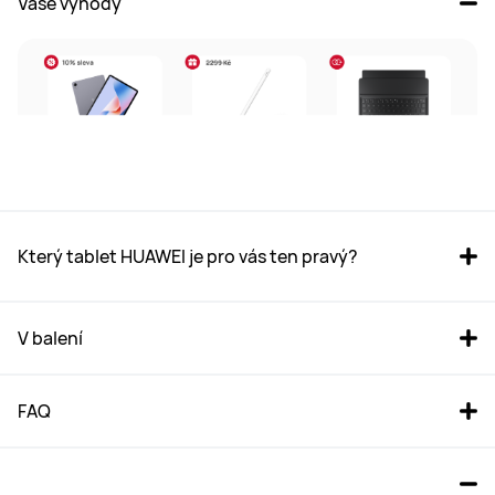
Vaše výhody
Který tablet HUAWEI je pro vás ten pravý?
V balení
FAQ
HUAWEI MatePad 11.5 WiFi 
HUAWEI MatePad 11.5 S WiFi 