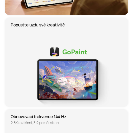
Popusťte uzdu své kreativitě
Obnovovací frekvence 144 Hz
2,8K rozlišení, 3:2 poměr stran