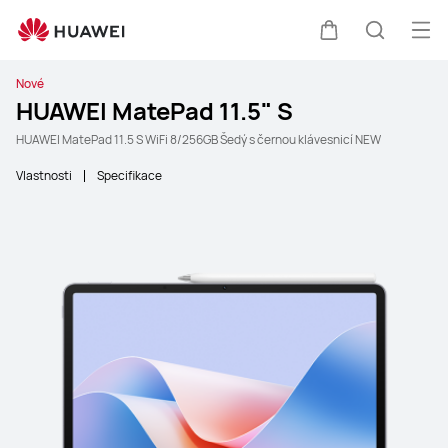
Ote
Košík
Hledat
Nové
HUAWEI MatePad 11.5" S
HUAWEI MatePad 11.5 S WiFi 8/256GB Šedý s černou klávesnicí NEW
Vlastnosti
Specifikace