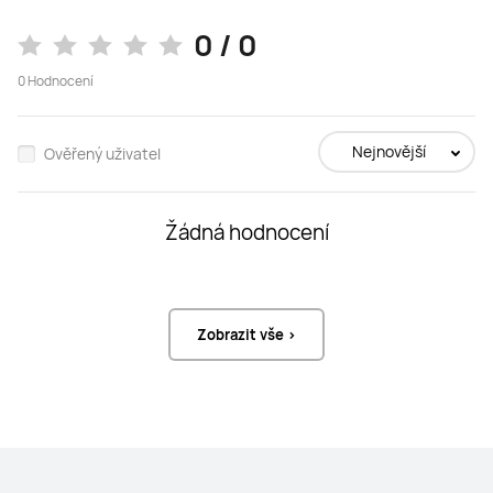
 Obnovovací frekvence
 Obnovovací frekvence
0 / 0
120Hz
144Hz
0
Hodnocení
 Poměr stran
 Poměr stran
3:2
3:2
Nejnovější
Ověřený uživatel
 Jas
 Jas
420nits
500nits
Žádná hodnocení
 Tloušťka
 Tloušťka
6.85mm
6.35mm
 Barva
 Barva
Zobrazit vše >
Space Grey
Space Grey
 Vážit
 Vážit
499g
515g
 Čipová sada
 Čipová sada