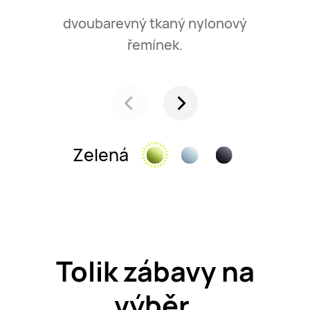
dvoubarevný tkaný nylonový
řemínek.
Zelená
Tolik zábavy na
výběr.