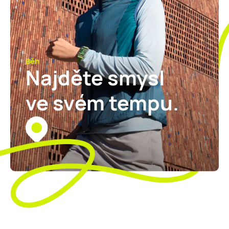
Běh
Najděte smysl
ve svém tempu.