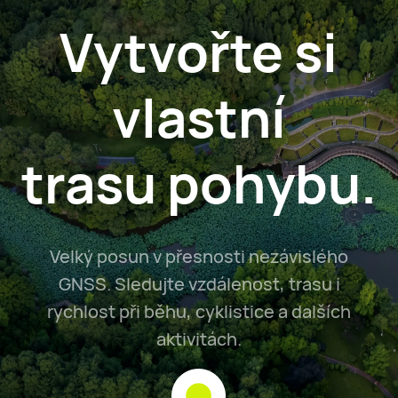
Vytvořte si
vlastní
trasu pohybu.
Velký posun v přesnosti nezávislého
GNSS. Sledujte vzdálenost, trasu i
rychlost při běhu, cyklistice a dalších
aktivitách.