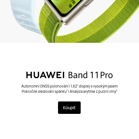
Autonomní GNSS polohování | 1,62" displej s vysokým jasem
Pokročilé sledování spánku
| Analýza arytmie z pulzní vlny
1
2
Koupit