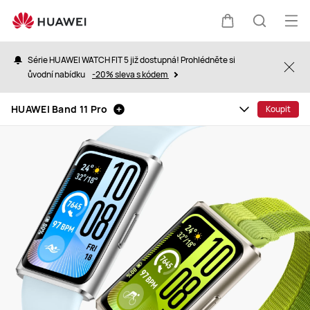
HUAWEI
Band
Ote
Košík
Hledat
11
nab
Pro
Série HUAWEI WATCH FIT 5 již dostupná! Prohlédněte si
Clo
ůvodní nabídku
-20% sleva s kódem
HUAWEI Band 11 Pro
Koupit