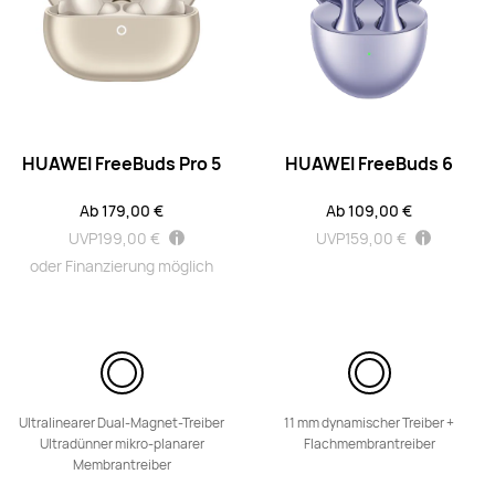
HUAWEI FreeClip
Ab 139,00 €
UVP
199,00 €
HUAWEI FreeBuds Pro 5
HUAWEI FreeBuds 6
Mehr erfahren
Kaufen
Ab 179,00 €
Ab 109,00 €
UVP
199,00 €
UVP
159,00 €
oder Finanzierung möglich
FreeArc Series
Ultralinearer Dual-Magnet-Treiber
11 mm dynamischer Treiber +
HUAWEI FreeArc
Ultradünner mikro-planarer
Flachmembrantreiber
Membrantreiber
Ab 89,99 €
UVP
119,00 €