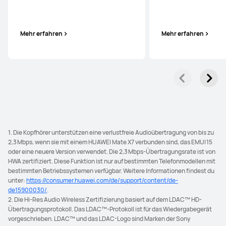
Mehr erfahren
Mehr erfahren
1. Die Kopfhörer unterstützen eine verlustfreie Audioübertragung von bis zu
2,3 Mbps, wenn sie mit einem HUAWEI Mate X7 verbunden sind, das EMUI 15
oder eine neuere Version verwendet. Die 2,3 Mbps-Übertragungsrate ist von
HWA zertifiziert. Diese Funktion ist nur auf bestimmten Telefonmodellen mit
bestimmten Betriebssystemen verfügbar. Weitere Informationen findest du
unter:
https://consumer.huawei.com/de/support/content/de-
de15900030/
.
2. Die Hi-Res Audio Wireless Zertifizierung basiert auf dem LDAC™ HD-
Übertragungsprotokoll. Das LDAC™-Protokoll ist für das Wiedergabegerät
vorgeschrieben. LDAC™ und das LDAC-Logo sind Marken der Sony