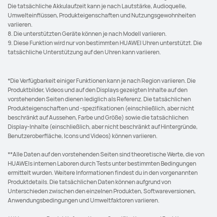
Die tatsächliche Akkulaufzeit kann je nach Lautstärke, Audioquelle,
Umwelteinflüssen, Produkteigenschaften und Nutzungsgewohnheiten
variieren.
8. Die unterstützten Geräte können je nach Modell variieren.
9. Diese Funktion wird nur von bestimmten HUAWEI Uhren unterstützt. Die
tatsächliche Unterstützung auf den Uhren kann variieren.
*Die Verfügbarkeit einiger Funktionen kann je nach Region variieren. Die
Produktbilder, Videos und auf den Displays gezeigten Inhalte auf den
vorstehenden Seiten dienen lediglich als Referenz. Die tatsächlichen
Produkteigenschaften und -spezifikationen (einschließlich, aber nicht
beschränkt auf Aussehen, Farbe und Größe) sowie die tatsächlichen
Display-Inhalte (einschließlich, aber nicht beschränkt auf Hintergründe,
Benutzeroberfläche, Icons und Videos) können variieren.
**Alle Daten auf den vorstehenden Seiten sind theoretische Werte, die von
HUAWEIs internen Laboren durch Tests unter bestimmten Bedingungen
ermittelt wurden. Weitere Informationen findest du in den vorgenannten
Produktdetails. Die tatsächlichen Daten können aufgrund von
Unterschieden zwischen den einzelnen Produkten, Softwareversionen,
Anwendungsbedingungen und Umweltfaktoren variieren.