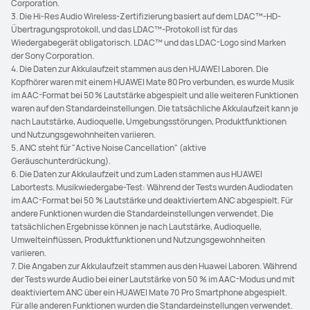
Corporation.
3. Die Hi-Res Audio Wireless-Zertifizierung basiert auf dem LDAC™-HD-
Übertragungsprotokoll, und das LDAC™-Protokoll ist für das
Wiedergabegerät obligatorisch. LDAC™ und das LDAC-Logo sind Marken
der Sony Corporation.
4. Die Daten zur Akkulaufzeit stammen aus den HUAWEI Laboren. Die
Kopfhörer waren mit einem HUAWEI Mate 80 Pro verbunden, es wurde Musik
im AAC-Format bei 50 % Lautstärke abgespielt und alle weiteren Funktionen
waren auf den Standardeinstellungen. Die tatsächliche Akkulaufzeit kann je
nach Lautstärke, Audioquelle, Umgebungsstörungen, Produktfunktionen
und Nutzungsgewohnheiten variieren.
5. ANC steht für "Active Noise Cancellation" (aktive
Geräuschunterdrückung).
6. Die Daten zur Akkulaufzeit und zum Laden stammen aus HUAWEI
Labortests. Musikwiedergabe-Test: Während der Tests wurden Audiodaten
im AAC-Format bei 50 % Lautstärke und deaktiviertem ANC abgespielt. Für
andere Funktionen wurden die Standardeinstellungen verwendet. Die
tatsächlichen Ergebnisse können je nach Lautstärke, Audioquelle,
Umwelteinflüssen, Produktfunktionen und Nutzungsgewohnheiten
variieren.
7. Die Angaben zur Akkulaufzeit stammen aus den Huawei Laboren. Während
der Tests wurde Audio bei einer Lautstärke von 50 % im AAC-Modus und mit
deaktiviertem ANC über ein HUAWEI Mate 70 Pro Smartphone abgespielt.
Für alle anderen Funktionen wurden die Standardeinstellungen verwendet.