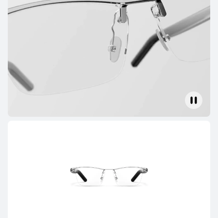
HUAWEI FreeBuds Pro 4
Ab 139,00 €
UVP
199,00 €
Mehr erfahren
Benachrichtigt mich
HUAWEI FreeBuds SE 4 ANC
Ab 59,99 €
Mehr erfahren
Kaufen