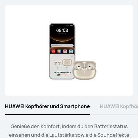
HUAWEI Kopfhörer und Smartphone
HUAWEI Kopfhör
Verbinde die Uhr mit deinen Kopfhörern oder deinen
Genieße den Komfort, indem du den Batteriestatus
einsehen und die Lautstärke sowie die Soundeffekte
Lautsprechern. Steuere die Wiedergabe sowie die