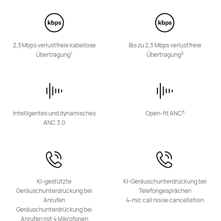
Mehr erfahren
Kaufen
2,3 Mbps verlustfreie kabellose
Bis zu 2,3 Mbps verlustfreie
1
2
Übertragung
Übertragung
Eyewear
5
Intelligentes und dynamisches
Open-fit ANC
ANC 3.0
HUAWEI Eyewear 2
Mehr erfahren
KI-gestützte
KI-Geräuschunterdrückung bei
Geräuschunterdrückung bei
Telefongesprächen
Anrufen
4-mic call noise cancellation
Geräuschunterdrückung bei
Anrufen mit 4 Mikrofonen