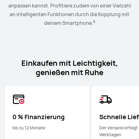
9
anpassen kannst. Profitiere zudem von einer Vielzahl
Lautstärke bequem von deinem Handgelenk aus.
an intelligenten Funktionen durch die Kopplung mit
8
deinem Smartphone.
Einkaufen mit Leichtigkeit,
genießen mit Ruhe
0 % Finanzierung
Schnelle Lie
bis zu 12 Monate
Der Versand erfolgt 
Werktagen