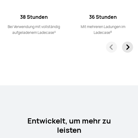
Smart Speakers
38 Stunden
36 Stunden
Bei Verwendung mit vollständig
Mit mehreren Ladungen im
4
6
aufgeladenem Ladecase
Ladecase
HUAWEI Sound Joy 2
Ab 189,00 €
oder Finanzierung möglich
Mehr erfahren
Kaufen
Entwickelt, um mehr zu
leisten