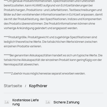
***Um genaue Produktinformationen, Spezifikationen und Funktionen
bereitzustellen, kann HUAWEI aufgrund von Echtzeitänderungen bei
Produktchargen, Produktions- und Lieferfaktoren, Textbeschreibungen und
Bilder auf den vorstehenden Informationsseiten in Echtzeit anpassen, damit
sie mit der Produktleistung, den Spezifikationen, Indizes und Komponenten
des Produkts übereinstimmen. Die Produktinformationen können ohne
vorherige Ankündigung geändert und angepasst werden.
****Produktgröße, Produktgewicht und zugehörige Spezifikationen sind
lediglich theoretische Werte. Die tatsächlichen Werte können zwischen
einzelnen Produkte variieren.
*****Bei genannten Akkukapazitäten handelt es sich um typische Werte. Die
tatsächliche Akkukapazität der einzelnen Produkt kann geringfügig von der
Nennkapazität abweichen.
******Zubehör muss möglicherweise separat erworben werden.
Startseite
Kopfhörer
Kostenlose Liefe
Sichere Zahlung
rung