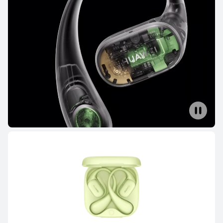
FreeBuds Series
FreeClip Series
FreeArc Series
FreeBuds Series
HUAWEI FreeBuds Pro 5
Ab 179,00 €
UVP
199,00 €
oder Finanzierung möglich