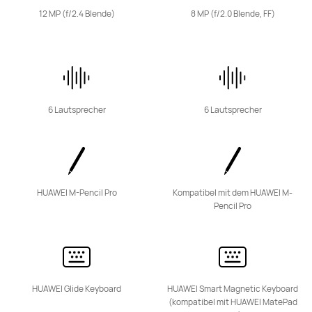
12 MP (f/2.4 Blende)
8 MP (f/2.0 Blende, FF)
11,5 Zoll
HUAWEI MatePad 11.5
Ab 299,00 €
oder Finanzierung möglich
6 Lautsprecher
6 Lautsprecher
Mehr erfahren
Kaufen
HUAWEI M-Pencil Pro
Kompatibel mit dem HUAWEI M-
11,5 Zoll
Pencil Pro
HUAWEI MatePad 11.5"S
Ab 399,00 €
oder Finanzierung möglich
Mehr erfahren
Benachrichtigt mich
HUAWEI Glide Keyboard
HUAWEI Smart Magnetic Keyboard
(kompatibel mit HUAWEI MatePad