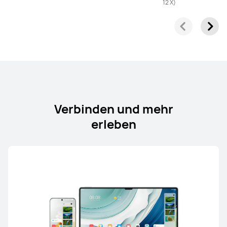
12 X)
11,5 Zoll
HUAWEI MatePad 11.5
Mehr erfahren
Verbinden und mehr
erleben
HUAWEI MatePad SE Serie
11 Zoll
HUAWEI MatePad SE
Ab 179,00 €
UVP
219,00 €