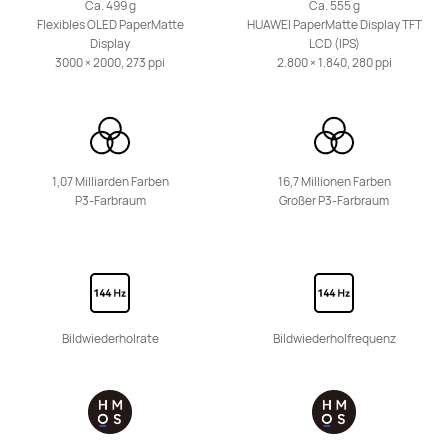
Ca. 499 g
Ca. 555 g
Flexibles OLED PaperMatte
HUAWEI PaperMatte Display TFT
13,2 Zoll
Display
LCD (IPS)
HUAWEI MatePad Pro
3000 × 2000, 273 ppi
2.800 × 1.840, 280 ppi
Ab 899,00 €
UVP
1.199,00 €
oder Finanzierung möglich
Mehr erfahren
Kaufen
1,07 Milliarden Farben
16,7 Millionen Farben
P3-Farbraum
Großer P3-Farbraum
12,2 Zoll
HUAWEI MatePad Pro
Mehr erfahren
Bildwiederholrate
Bildwiederholfrequenz