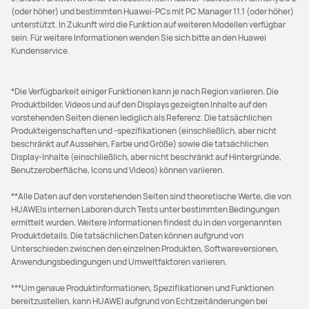
(oder höher) und bestimmten Huawei-PCs mit PC Manager 11.1 (oder höher)
unterstützt. In Zukunft wird die Funktion auf weiteren Modellen verfügbar
sein. Für weitere Informationen wenden Sie sich bitte an den Huawei
Kundenservice.
*Die Verfügbarkeit einiger Funktionen kann je nach Region variieren. Die
Produktbilder, Videos und auf den Displays gezeigten Inhalte auf den
vorstehenden Seiten dienen lediglich als Referenz. Die tatsächlichen
Produkteigenschaften und -spezifikationen (einschließlich, aber nicht
beschränkt auf Aussehen, Farbe und Größe) sowie die tatsächlichen
Display-Inhalte (einschließlich, aber nicht beschränkt auf Hintergründe,
Benutzeroberfläche, Icons und Videos) können variieren.
**Alle Daten auf den vorstehenden Seiten sind theoretische Werte, die von
HUAWEIs internen Laboren durch Tests unter bestimmten Bedingungen
ermittelt wurden. Weitere Informationen findest du in den vorgenannten
Produktdetails. Die tatsächlichen Daten können aufgrund von
Unterschieden zwischen den einzelnen Produkten, Softwareversionen,
Anwendungsbedingungen und Umweltfaktoren variieren.
***Um genaue Produktinformationen, Spezifikationen und Funktionen
bereitzustellen, kann HUAWEI aufgrund von Echtzeitänderungen bei