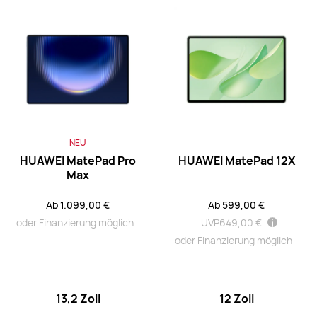
NEU
13,2 Zoll
HUAWEI MatePad Pro Max
Ab 1.099,00 €
oder Finanzierung möglich
Mehr erfahren
Kaufen
NEU
HUAWEI MatePad Pro
HUAWEI MatePad 12X
Max
12,2 Zoll
Ab 1.099,00 €
Ab 599,00 €
HUAWEI MatePad Pro
oder Finanzierung möglich
UVP
649,00 €
Ab 649,00 €
UVP
999,00 €
oder Finanzierung möglich
oder Finanzierung möglich
Mehr erfahren
Kaufen
13,2 Zoll
12 Zoll