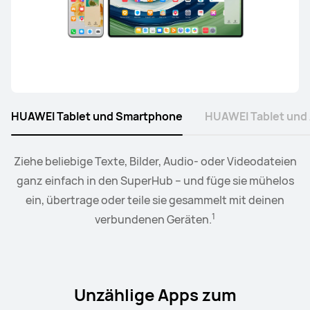
Mehr erfahren
Kaufen
HUAWEI Tablet und Smartphone
HUAWEI Tablet und
2
Ziehe beliebige Texte, Bilder, Audio- oder Videodateien
Wenn die Kopfhörer mit EMUI-Gertäten
Der Kollaborationsmodus ermöglicht es dir, Bilder,
verbunden
ganz einfach in den SuperHub – und füge sie mühelos
sind, kannst du die Audioausgabe nahtlos zwischen
Texte und Dokumente per Drag & Drop zwischen
3
ein, übertrage oder teile sie gesammelt mit deinen
deinem PC und Tablet zu übertragen.
mehreren Geräten wechseln.
1
verbundenen Geräten.
Unzählige Apps zum