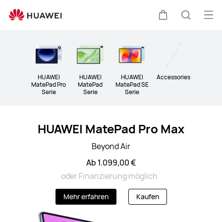
Tablets
Me
Warenkorb
Suche
öff
Clo
HUAWEI
HUAWEI
HUAWEI
Accessories
MatePad Pro
MatePad
MatePad SE
Serie
Serie
Serie
HUAWEI MatePad Pro Max
Beyond Air
Ab 1.099,00 €
oder Finanzierung möglich
Mehr erfahren
Kaufen