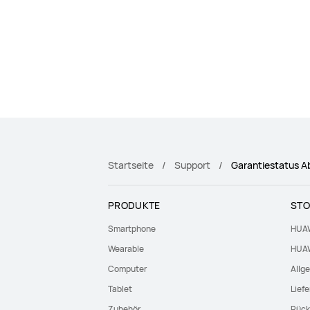
Startseite
Support
Garantiestatus A
PRODUKTE
STO
Smartphone
HUAW
Wearable
HUAW
Computer
Allg
Tablet
Lief
Zubehör
Rück