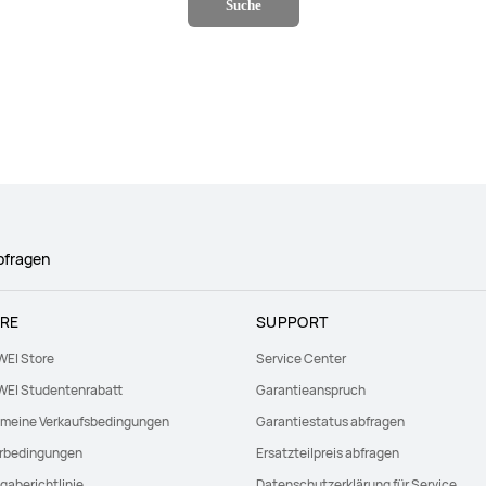
Suche
bfragen
RE
SUPPORT
EI Store
Service Center
EI Studentenrabatt
Garantieanspruch
emeine Verkaufsbedingungen
Garantiestatus abfragen
erbedingungen
Ersatzteilpreis abfragen
gaberichtlinie
Datenschutzerklärung für Service