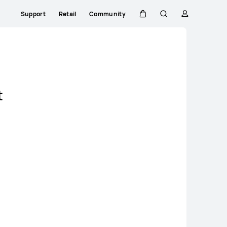
Support
Retail
Community
Warenkorb
Suche
profil
Close
t