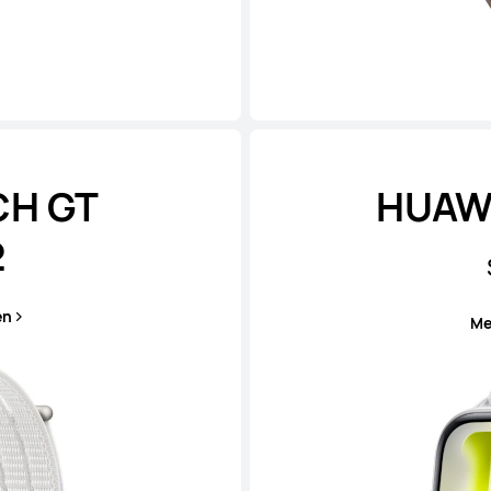
CH GT
HUAWE
2
en
Me