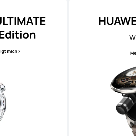
ULTIMATE
HUAWE
Edition
Wa
igt mich
Me