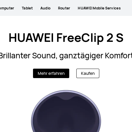
omputer
Tablet
Audio
Router
HUAWEI Mobile Services
HUAWEI FreeClip 2 S
Brillanter Sound, ganztägiger Komfor
Mehr erfahren
Kaufen