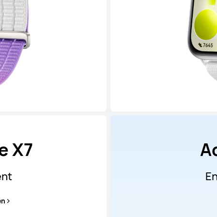
e X7
A
ent
En
en