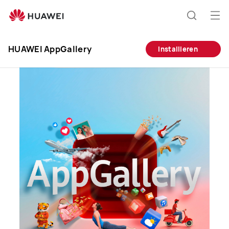
HUAWEI
AppGallery
Me
Suche
öff
Clo
HUAWEI AppGallery
Installieren