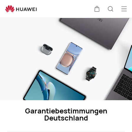
HUAWEI
Support
Me
Warenkorb
Suche
öff
Garantiebestimmungen
Deutschland