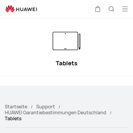
HUAWEI
Support
Me
Warenkorb
Suche
öff
Tablets
Startseite
Support
HUAWEI Garantiebestimmungen Deutschland
Tablets