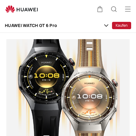
HUAWEI
WATCH
Me
Warenkorb
Suche
GT
öff
Clo
6
HUAWEI WATCH GT 6 Pro
Kaufen
Pro