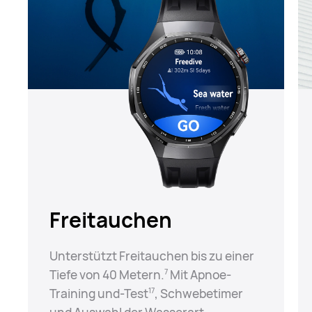
Freitauchen
Unterstützt Freitauchen bis zu einer
Tiefe von 40 Metern.⁠
Mit Apnoe-
7
Training und-Test⁠
, Schwebetimer
17