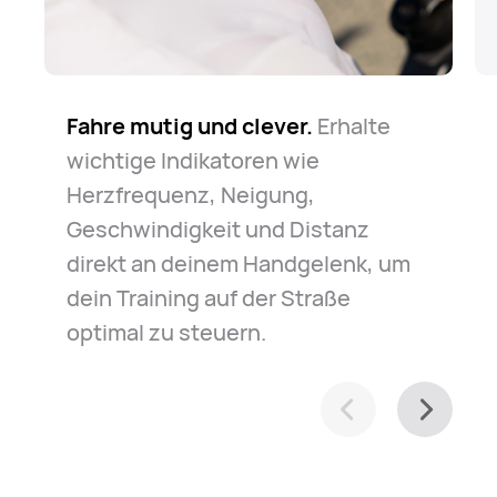
Fahre mutig und clever.
Der Weg ist lang, aber sicher.
Finde dich zurecht.
Egal ob für den
Erhalte
Die
wichtige Indikatoren wie
Uhr ist immer für dich da, falls es zu
täglichen Weg zur Arbeit oder zur
Herzfrequenz, Neigung,
einem Notfall kommt. Entspann
Erkundung deiner Stadt – die Uhr
Geschwindigkeit und Distanz
dich und fahr einfach los.
hilft dir, dich mühelos zu
direkt an deinem Handgelenk, um
orientieren.
dein Training auf der Straße
optimal zu steuern.