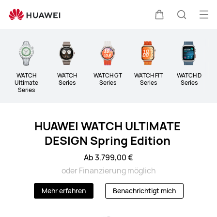
Wearables
Me
Warenkorb
Suche
öff
Clo
WATCH
WATCH
WATCH GT
WATCH FIT
WATCH D
B
Ultimate
Series
Series
Series
Series
Series
HUAWEI WATCH ULTIMATE
DESIGN Spring Edition
Ab 3.799,00 €
oder Finanzierung möglich
Mehr erfahren
Benachrichtigt mich