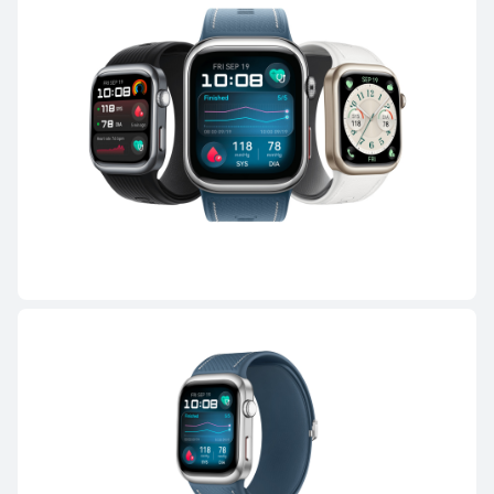
WATCH GT Series
HUAWEI WATCH GT Runner 2
Ab 299,00 €
UVP
399,00 €
oder Finanzierung möglich
Mehr erfahren
Kaufen
HUAWEI WATCH GT 6 Pro