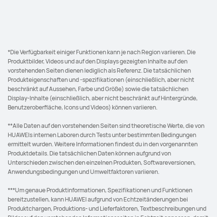
*Die Verfügbarkeit einiger Funktionen kann je nach Region variieren. Die
Produktbilder, Videos und auf den Displays gezeigten Inhalte auf den
vorstehenden Seiten dienen lediglich als Referenz. Die tatsächlichen
Produkteigenschaften und -spezifikationen (einschließlich, aber nicht
beschränkt auf Aussehen, Farbe und Größe) sowie die tatsächlichen
Display-Inhalte (einschließlich, aber nicht beschränkt auf Hintergründe,
Benutzeroberfläche, Icons und Videos) können variieren.
**Alle Daten auf den vorstehenden Seiten sind theoretische Werte, die von
HUAWEIs internen Laboren durch Tests unter bestimmten Bedingungen
ermittelt wurden. Weitere Informationen findest du in den vorgenannten
Produktdetails. Die tatsächlichen Daten können aufgrund von
Unterschieden zwischen den einzelnen Produkten, Softwareversionen,
Anwendungsbedingungen und Umweltfaktoren variieren.
***Um genaue Produktinformationen, Spezifikationen und Funktionen
bereitzustellen, kann HUAWEI aufgrund von Echtzeitänderungen bei
Produktchargen, Produktions- und Lieferfaktoren, Textbeschreibungen und