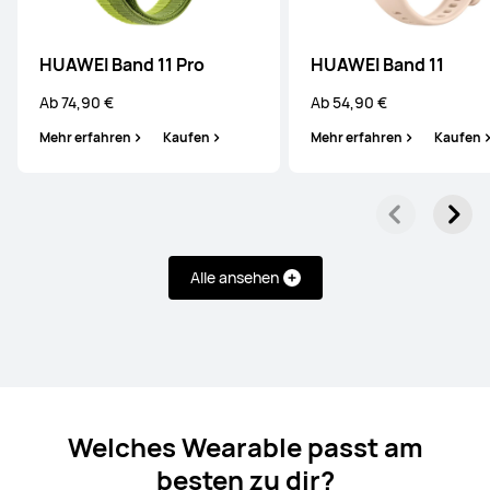
HUAWEI Band 11 Pro
HUAWEI Band 11
Ab 74,90 €
Ab 54,90 €
Mehr erfahren
Kaufen
Mehr erfahren
Kaufen
WATCH FIT Series
HUAWEI WATCH FIT 5 Pro
Alle ansehen
Ab 259,00 €
UVP
299,00 €
oder Finanzierung möglich
Mehr erfahren
Kaufen
Welches Wearable passt am
besten zu dir?
HUAWEI WATCH FIT 5