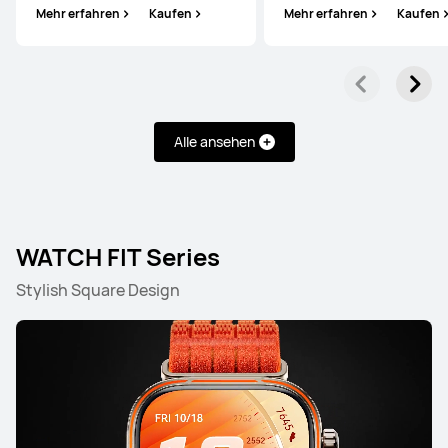
Mehr erfahren
Kaufen
Mehr erfahren
Kaufen
Mehr erfahren
Kaufen
HUAWEI WATCH Ultimate
Alle ansehen
Ab 599,00 €
UVP
899,00 €
oder Finanzierung möglich
Mehr erfahren
Kaufen
WATCH FIT Series
Stylish Square Design
HUAWEI WATCH ULTIMATE DESIGN
Mehr erfahren