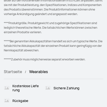
Bilder auf den vorstehenden Informationsseiten in Echtzeit anpassen, damit
sie mit der Produktleistung, den Spezifikationen, Indizes und Komponenten
des Produkts übereinstimmen. Die Produktinformationen können ohne
vorherige Ankündigung geändert und angepasst werden.
****Produktgröße, Produktgewicht und zugehörige Spezifikationen sind
lediglich theoretische Werte. Die tatsächlichen Werte können zwischen
einzelnen Produkte variieren.
*****Bei genannten Akkukapazitäten handelt es sich um typische Werte. Die
tatsächliche Akkukapazität der einzelnen Produkt kann geringfügig von der
Nennkapazität abweichen.
******Zubehör muss möglicherweise separat erworben werden.
Startseite
Wearables
Kostenlose Liefe
Sichere Zahlung
rung
Rückgabe