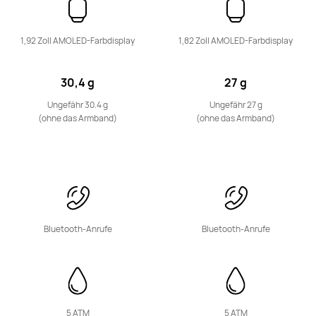
Ab 119,00 €
UVP
169,00 €
Mehr erfahren
Kaufen
1,92 Zoll AMOLED-Farbdisplay
1,82 Zoll AMOLED-Farbdisplay
30,4 g
27 g
Ungefähr 30.4 g
Ungefähr 27 g
(ohne das Armband)
(ohne das Armband)
HUAWEI WATCH FIT 3
Ab 89,00 €
UVP
159,00 €
Mehr erfahren
Kaufen
Bluetooth-Anrufe
Bluetooth-Anrufe
HUAWEI WATCH FIT 2
Ab 99,00 €
UVP
149,00 €
5 ATM
5 ATM