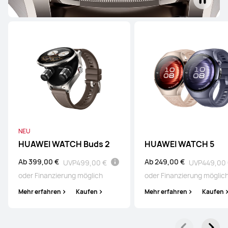
NEU
HUAWEI WATCH Buds 2
HUAWEI WATCH 5
Ab 399,00 €
Ab 249,00 €
UVP
499,00 €
UVP
449,00
oder Finanzierung möglich
oder Finanzierung möglic
Mehr erfahren
Kaufen
Mehr erfahren
Kaufen