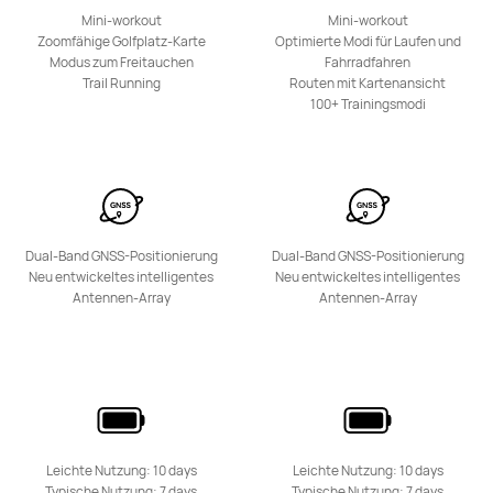
Mini-workout
Mini-workout
HUAWEI WATCH D
Zoomfähige Golfplatz-Karte
Optimierte Modi für Laufen und
Modus zum Freitauchen
Fahrradfahren
Mehr erfahren
Trail Running
Routen mit Kartenansicht
100+ Trainingsmodi
Band Series
Dual-Band GNSS-Positionierung
Dual-Band GNSS-Positionierung
Neu entwickeltes intelligentes
Neu entwickeltes intelligentes
Antennen-Array
Antennen-Array
HUAWEI Band 11 Pro
Ab 74,90 €
Mehr erfahren
Kaufen
Leichte Nutzung: 10 days
Leichte Nutzung: 10 days
Typische Nutzung: 7 days
Typische Nutzung: 7 days