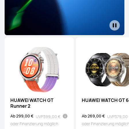
oder Finanzierung möglich
Mehr erfahren
Benachrichtigt mich
HUAWEI WATCH ULTIMATE DESIGN
Royal Gold Edition
Ab 3.299,00 €
oder Finanzierung möglich
Mehr erfahren
Benachrichtigt mich
HUAWEI WATCH GT
HUAWEI WATCH GT 6
HUAWEI WATCH Ultimate 2
Runner 2
Ab 799,00 €
UVP
899,00 €
Ab 299,00 €
Ab 269,00 €
UVP
399,00 €
UVP
379,00
oder Finanzierung möglich
oder Finanzierung möglich
oder Finanzierung möglic