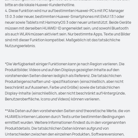
bitte an die lokale Huawei-Kundenhotline.
4. Diese Funktion wird nur auf bestimmten Huawei-PCs mit PC Manager
13.0.3 oder neuer, bestimmten Huawei-Smartphones mit EMUI 13.1 oder
neuer sowie Tablets mit HarmonyOS 3 oder neuer unterstützt. Beide Geräte
müssen mit derselben HUAWEI-ID angemeldet sein, und sowohl Bluetooth
als auch WLAN müssen aktiviert sein. Nur bestimmte Apps, Texte und Bilder
sind mit dieser Funktion kompatibel. Maßgeblich ist das tatsächliche
Nutzungserlebnis.
*Die Verfügbarkeit einiger Funktionen kann je nach Region variieren. Die
Produktbilder, Videos und auf den Displays gezeigten Inhalte auf den
vorstehenden Seiten dienen lediglich als Referenz. Die tatsächlichen
Produkteigenschaften und -spezifikationen (einschließlich, aber nicht
beschränkt auf Aussehen, Farbe und Größe) sowie die tatsächlichen
Display-Inhalte (einschließlich, aber nicht beschränkt auf Hintergründe,
Benutzeroberfläche, Icons und Videos) können variieren.
**Alle Daten auf den vorstehenden Seiten sind theoretische Werte, die von
HUAWEIs internen Laboren durch Tests unter bestimmten Bedingungen
ermittelt wurden. Weitere Informationen findest du in den vorgenannten
Produktdetails. Die tatsächlichen Daten können aufgrund von
Unterschieden zwischen den einzelnen Produkten, Softwareversionen,