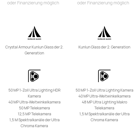
oder Finanzierung möglich
oder Finanzierung möglich
oder Finanzierung möglich
Mehr erfahren
Kaufen
Crystal Armour Kunlun Glass der 2.
Kunlun Glass der 2. Generation
HUAWEI Mate X6
Generation
Ab 1.999,00 €
oder Finanzierung möglich
Mehr erfahren
Benachrichtigt mich
50 MP 1-Zoll Ultra Lighting HDR
50 MP 1-Zoll Ultra Lighting Kamera
Kamera
40 MP Ultra-Weitwinkelkamera
40 MP Ultra-Weitwinkelkamera
48 MP Ultra Lighting Makro
50 MP Telekamera
Telekamera
12,5 MP Telekamera
1,5 M Spektralkanäle der Ultra
HUAWEI Mate 50 Pro
1,5 M Spektralkanäle der Ultra
Chroma Kamera
Chroma Kamera
Ab 1.199,00 €
Mehr erfahren
Benachrichtigt mich