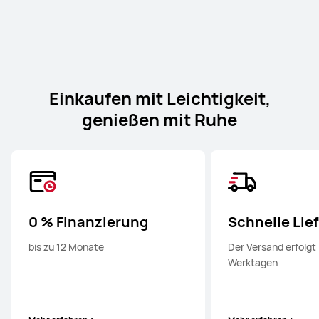
3
4
verbundenen Geräten – ganz unkompliziert.
App Multiplier.
Einkaufen mit Leichtigkeit,
genießen mit Ruhe
0 % Finanzierung
Schnelle Lie
bis zu 12 Monate
Der Versand erfolgt 
Werktagen