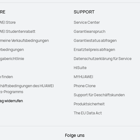
RE
SUPPORT
EI Store
Service Center
EI Studentenrabatt
Garantieanspruch
emeine Verkaufsbedingungen
Garantiestatus abfragen
erbedingungen
Ersatzteilpreis abfragen
gaberichtlinie
Datenschutzerklärung für Service
HiSuite
e finden
MYHUAWEI
häftsbedingungen des HUAWEI
Phone Clone
ts-Programms
Support für Geschäftskunden
rag widerrufen
Produktsicherheit
The EU Data Act
Folge uns