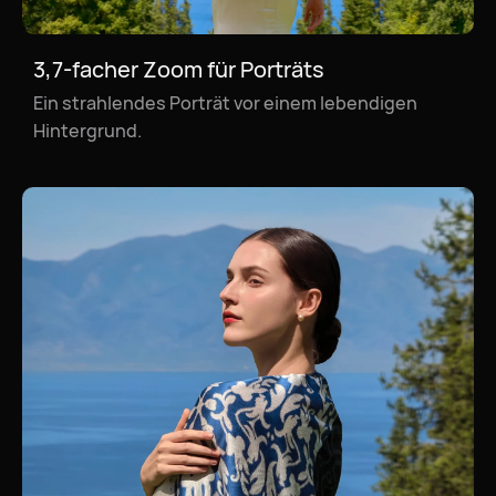
3,7-facher Zoom für Porträts
3,7-facher Zoom für Landschaften
Ein strahlendes Porträt vor einem lebendigen
Die warmen Farben der Abenddämmerung tauchen
Hintergrund.
die Häuser an den Klippen in ein sanftes Licht und
öffnen den Blick auf ein atemberaubendes
Panorama.