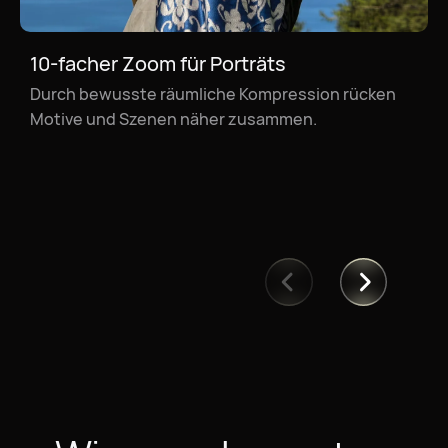
10-facher Zoom für Porträts
Durch bewusste räumliche Kompression rücken
10-facher Zoom für Landschaften
Motive und Szenen näher zusammen.
Nahaufnahmen zeigen die beeindruckende
Architektur an den Klippen, die im Licht der
Abenddämmerung ruhig und elegant leuchtet.