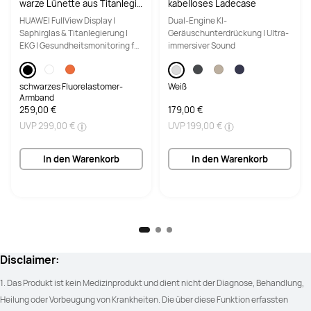
warze Lünette aus Titanlegie
kabelloses Ladecase
rung + Schwarzes Fluorelast
HUAWEI FullView Display |
Dual-Engine KI-
omer-Armband
Saphirglas & Titanlegierung |
Geräuschunterdrückung | Ultra-
EKG | Gesundheitsmonitoring für
immersiver Sound
bis zu 10 Tage
schwarzes Fluorelastomer-
Weiß
Armband
259,00 €
179,00 €
UVP
299,00 €
UVP
199,00 €
In den Warenkorb
In den Warenkorb
Disclaimer:
1. Das Produkt ist kein Medizinprodukt und dient nicht der Diagnose, Behandlung, 
Heilung oder Vorbeugung von Krankheiten. Die über diese Funktion erfassten 