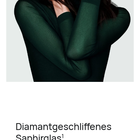
Diamantgeschliffenes
Saphirglas
1