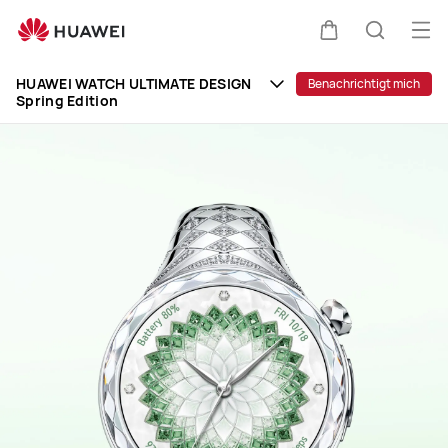
HUAWEI
WATCH
Me
Warenkorb
Suche
ULTIMATE
öff
Clo
DESIGN
HUAWEI WATCH ULTIMATE DESIGN
Benachrichtigt mich
Spring Edition
Spring
Edition